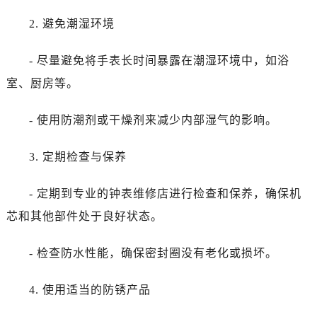
长春市朝阳区西安大路727号中银大厦A座(旺进大厦)18层09室（需提前预约）
2. 避免潮湿环境
贵阳市南明区都司高架桥路33号亨特国际金融中心14楼14D（需提前预约）
昆明市盘龙区北京路928号同德昆明广场写字楼10层06室（需提前预约）
- 尽量避免将手表长时间暴露在潮湿环境中，如浴
石家庄市长安区中山东路39号勒泰中心写字楼B座13层07室（需提前预约）
室、厨房等。
西安市碑林区南关正街88号华侨城长安国际中心E座6楼10室（需提前预约）
海口市龙华区金贸东路5号海口华润大厦B座17层1707室（需提前预约）
- 使用防潮剂或干燥剂来减少内部湿气的影响。
唐山市路南区新华东道100号万达广场写字楼A座10层1002室（需提前预约）
台州市椒江区东海大道1800号腾达中心东1幢20楼2002室（需提前预约）
3. 定期检查与保养
黑龙江省大庆市萨尔图区会战大街劳力士售后服务中心（需提前预约）
黑龙江省鹤岗市向阳区红军路劳力士售后服务中心（需提前预约）
- 定期到专业的钟表维修店进行检查和保养，确保机
黑龙江省黑河市爱辉区中央街劳力士售后服务中心（需提前预约）
芯和其他部件处于良好状态。
黑龙江省鸡西市鸡冠区红军路劳力士售后服务中心（需提前预约）
黑龙江省佳木斯市向阳区长安路劳力士售后服务中心（需提前预约）
- 检查防水性能，确保密封圈没有老化或损坏。
黑龙江省牡丹江市东安区太平路劳力士售后服务中心（需提前预约）
黑龙江省七台河市桃山区大同街劳力士售后服务中心（需提前预约）
4. 使用适当的防锈产品
黑龙江省齐齐哈尔市龙沙区龙华路劳力士售后服务中心（需提前预约）