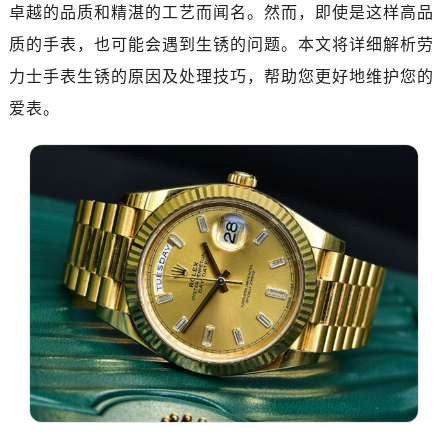
卓越的品质和精湛的工艺而闻名。然而，即使是这样高品
绍兴市越城区胜利东路379号世茂天际中心写字楼8层805室（需提前预约）
嘉兴市南湖区广益路705号嘉兴世界贸易中心写字楼A座13层1304室（需提前预约）
质的手表，也可能会遇到生锈的问题。本文将详细解析劳
南昌市红谷滩新区红谷中大道998号绿地双子塔（中央广场）A1座办公楼14层07室（需提前预约）
力士手表生锈的原因及处理技巧，帮助您更好地维护您的
济南市历下区经十路11111号华润中心写字楼（万象城）15层1508室（需提前预约）
爱表。
广州市天河区天河路230号万菱汇国际中心写字楼A塔7层704室（需提前预约）
广州市越秀区环市东路371-375号世界贸易中心大厦南塔写字楼15层07室（需提前预约）
深圳市罗湖区深南东路5001号华润大厦写字楼17层1701室（需提前预约）
惠州市惠城区江北文昌一路7号华贸大厦写字楼1座30层05室（需提前预约）
厦门市思明区湖滨东路95号华润大厦写字楼B座11层1104室（需提前预约）
福州市鼓楼区五四路128-1号恒力城写字楼15层03室（需提前预约）
成都市锦江区人民东路6号SAC东原中心写字楼24层2406B室（需提前预约）
重庆市江北区观音桥步行街2号融恒时代广场写字楼9层902室（需提前预约）
长沙市芙蓉区定王台街道建湘路393号世茂环球金融中心写字楼（芙蓉广场）10层13室（需提前预约）
郑州市二七区铭功路10号华润大厦写字楼29层2905室（需提前预约）
太原市迎泽区解放路15号亨得利名表服务中心（品牌授权店）3层整层（需提前预约）
沈阳市沈河区中街路137号亨得利名表服务中心（品牌授权店）1层整层（需提前预约）