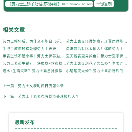
一键复制
内蒙古自治区赤峰市红山区哈达街劳力士售后服务中心（需提前预约）
内蒙古自治区鄂尔多斯市东胜区伊金霍洛街劳力士售后服务中心（需提前预约）
内蒙古自治区呼伦贝尔市海拉尔区中央街劳力士售后服务中心（需提前预约）
内蒙古自治区通辽市科尔沁区明仁大街劳力士售后服务中心（需提前预约）
相关文章
内蒙古自治区乌海市海勃湾区人民南路劳力士售后服务中心（需提前预约）
劳力士摔坏后，为什么不能自己拆？真相惊人
劳力士表盘轻微划痕？牙膏居然能派上大用场！
内蒙古自治区乌兰察布市集宁区恩和大街劳力士售后服务中心（需提前预约）
手把手教你轻松处理劳力士表壳上的烦人划痕
清洗前后对比太惊人！你的劳力士也该洗个澡了
内蒙古自治区锡林郭勒盟市锡林浩特市光明街与额尔敦路交叉口劳力士售后服务中心（需提前预约）
手表生锈不是小事！劳力士保养避坑指南
夏天戴表更易掉色？劳力士夏季保养秘籍公开
内蒙古自治区兴安盟市乌兰浩特市兴安大街劳力士售后服务中心（需提前预约）
劳力士表带生锈？一块橡皮+软布就能搞定！
劳力士表盘刮花了怎么办？老表匠私藏技巧大公开
山西省大同市平城区迎宾街劳力士售后服务中心（需提前预约）
进水+生锈灾难？劳力士紧急抢救指南
小磕碰变大修？劳力士售后背后的逻辑解析
山西省晋城市城区黄华街劳力士售后服务中心（需提前预约）
上一篇：
劳力士女表时间日历怎么调
山西省晋中市榆次区顺城街劳力士售后服务中心（需提前预约）
山西省临汾市尧都区解放路劳力士售后服务中心（需提前预约）
下一篇：
劳力士手表表壳有划痕处理技巧大全
山西省吕梁市离石区永宁中路与建设街交叉口劳力士售后服务中心（需提前预约）
山西省朔州市朔城区怡西路与鄯阳西街交汇处劳力士售后服务中心（需提前预约）
山西省忻州市忻府区和平东街与七一南路交叉口劳力士售后服务中心（需提前预约）
最新发布
山西省阳泉市郊区平阳东街与新城大道交叉口劳力士售后服务中心（需提前预约）