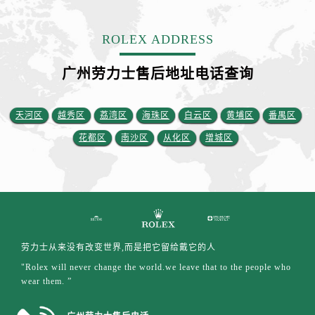
江苏省盐城市盐都区世纪大道5号盐城金融城写字楼1号楼16层1604室劳力士售后服务中心（需提前预约）
江苏省扬州市邗江区国展路29号星耀天地写字楼1号楼18层1803室劳力士售后服务中心（需提前预约）
ROLEX ADDRESS
江苏省镇江市京口区中山东路劳力士售后服务中心（需提前预约）
江西省抚州市临川区赣东大道劳力士售后服务中心（需提前预约）
广州劳力士售后地址电话查询
江西省赣州市章贡区文清路劳力士售后服务中心（需提前预约）
江西省吉安市吉州区井冈山大道劳力士售后服务中心（需提前预约）
天河区
越秀区
荔湾区
海珠区
白云区
黄埔区
番禺区
江西省景德镇市珠山区珠山中路劳力士售后服务中心（需提前预约）
花都区
南沙区
从化区
增城区
江西省九江市浔阳区浔阳路劳力士售后服务中心（需提前预约）
江西省南昌市红谷滩新区红谷中大道998号绿地双子塔（中央广场）A1座办公楼14层1407室劳力士售后服务中心（需提前预约）
江西省萍乡市安源区萍安北大道与康庄路交叉口劳力士售后服务中心（需提前预约）
江西省上饶市信州区滨江西路劳力士售后服务中心（需提前预约）
江西省新余市渝水区北湖西路劳力士售后服务中心（需提前预约）
江西省宜春市袁州区中山中路劳力士售后服务中心（需提前预约）
劳力士从来没有改变世界,而是把它留给戴它的人
江西省鹰潭市月湖区胜利东路劳力士售后服务中心（需提前预约）
"Rolex will never change the world.we leave that to the people who
wear them. ”
山东省德州市德城区东风中路劳力士售后服务中心（需提前预约）
山东省东营市东营区济南路劳力士售后服务中心（需提前预约）