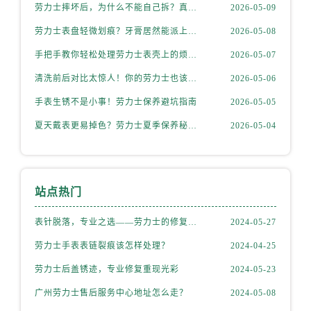
劳力士摔坏后，为什么不能自己拆？真相惊人
2026-05-09
山西省运城市盐湖区河东街劳力士售后服务中心（需提前预约）
山西省长治市潞州区英雄中路劳力士售后服务中心（需提前预约）
劳力士表盘轻微划痕？牙膏居然能派上大用场！
2026-05-08
山西省太原市迎泽区迎泽街道解放路15号亨得利名表维修授权店3楼劳力士售后服务中心（需提前预约）
手把手教你轻松处理劳力士表壳上的烦人划痕
2026-05-07
天津市和平区赤峰道136号天津国际金融中心26层2603室劳力士售后服务中心（需提前预约）
清洗前后对比太惊人！你的劳力士也该洗个澡了
2026-05-06
安徽省安庆市迎江区人民路劳力士售后服务中心（需提前预约）
手表生锈不是小事！劳力士保养避坑指南
2026-05-05
安徽省蚌埠市蚌山区淮河路劳力士售后服务中心（需提前预约）
夏天戴表更易掉色？劳力士夏季保养秘籍公开
2026-05-04
安徽省亳州市谯城区魏武大道劳力士售后服务中心（需提前预约）
安徽省池州市贵池区长江路劳力士售后服务中心（需提前预约）
安徽省滁州市琅琊区南谯北路劳力士售后服务中心（需提前预约）
安徽省阜阳市颍州区颍州北路劳力士售后服务中心（需提前预约）
站点热门
安徽省淮北市相山区淮海路劳力士售后服务中心（需提前预约）
表针脱落，专业之选——劳力士的修复之道
2024-05-27
安徽省淮南市田家庵区国庆中路劳力士售后服务中心（需提前预约）
安徽省黄山市屯溪区黄山西路劳力士售后服务中心（需提前预约）
劳力士手表表链裂痕该怎样处理？
2024-04-25
安徽省六安市金安区解放中路劳力士售后服务中心（需提前预约）
劳力士后盖锈迹，专业修复重现光彩
2024-05-23
安徽省马鞍山市雨山区湖南西路劳力士售后服务中心（需提前预约）
广州劳力士售后服务中心地址怎么走？
2024-05-08
安徽省宿州市埇桥区人民中路劳力士售后服务中心（需提前预约）