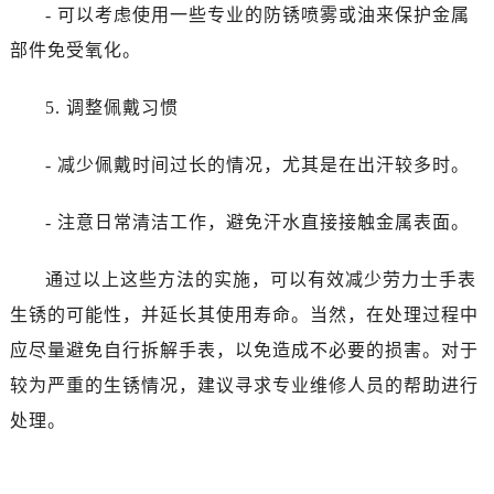
- 可以考虑使用一些专业的防锈喷雾或油来保护金属
黑龙江省双鸭山市尖山区新兴大街劳力士售后服务中心（需提前预约）
黑龙江省绥化市北林区新华街与康庄路交叉口劳力士售后服务中心（需提前预约）
部件免受氧化。
黑龙江省伊春市伊美区通河路劳力士售后服务中心（需提前预约）
5. 调整佩戴习惯
吉林省白城市洮北区明仁南街劳力士售后服务中心（需提前预约）
吉林省白山市浑江区浑江大街劳力士售后服务中心（需提前预约）
- 减少佩戴时间过长的情况，尤其是在出汗较多时。
吉林省吉林市船营区河南街劳力士售后服务中心（需提前预约）
吉林省辽源市龙山区人民大街劳力士售后服务中心（需提前预约）
- 注意日常清洁工作，避免汗水直接接触金属表面。
吉林省梅河口市新华街道梅河大街劳力士售后服务中心（需提前预约）
吉林省四平市铁东区紫气大路与南九经街交汇处劳力士售后服务中心（需提前预约）
通过以上这些方法的实施，可以有效减少劳力士手表
吉林省松原市宁江区五环大街劳力士售后服务中心（需提前预约）
生锈的可能性，并延长其使用寿命。当然，在处理过程中
吉林省通化市东昌区环通乡江南大街劳力士售后服务中心（需提前预约）
应尽量避免自行拆解手表，以免造成不必要的损害。对于
吉林省延边市延吉市解放路劳力士售后服务中心（需提前预约）
较为严重的生锈情况，建议寻求专业维修人员的帮助进行
辽宁省鞍山市铁东区站前街劳力士售后服务中心（需提前预约）
辽宁省本溪市平山区胜利路劳力士售后服务中心（需提前预约）
处理。
辽宁省朝阳市双塔区新华路劳力士售后服务中心（需提前预约）
辽宁省丹东市振兴区七经街劳力士售后服务中心（需提前预约）