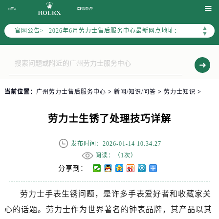
2026年6月劳力士全国官方售后客户服务热线：400-805-0023

2026年6月劳力士售后服务中心最新网点地址：
▲
官网公告>
▼
北京市东城区东长安街1号东方广场写字楼W3座6层602室（需提前预约）
北京市朝阳区建国门外大街甲6号华熙国际中心写字楼D座11层1102室（需提前预约）
天津市和平区赤峰道136号天津国际金融中心写字楼26层2603室（需提前预约）
上海市徐汇区虹桥路3号港汇中心写字楼2座37层3705室（需提前预约）
上海市黄浦区南京东路299号宏伊国际广场写字楼8层806室（需提前预约）
当前位置：
广州劳力士售后服务中心
>
新闻/知识/问答
>
劳力士知识
>
南京市秦淮区中山南路1号（新街口）南京中心写字楼22层C1-1室（需提前预约）
常州市新北区龙锦路1590号现代传媒中心写字楼5号楼10层1008室（需提前预约）
劳力士生锈了处理技巧详解
徐州市鼓楼区淮海东路29号苏宁广场IFC国际金融中心写字楼35层3508室（需提前预约）
发布时间：2026-01-14 10:34:27
扬州市邗江区国展路29号星耀天地写字楼1号楼18层1803室（需提前预约）
阅读：（
1次）
盐城市盐都区世纪大道5号盐城金融城写字楼1号楼16层1604室（需提前预约）
分享到：
泰州市海陵区永定东路399号置地商务中心东塔写字楼（华润万象城）17层1706室（需提前预约）
宁波市江北区大闸南路500号来福士广场办公楼20层2009室（需提前预约）
劳力士手表生锈问题，是许多手表爱好者和收藏家关
杭州市上城区钱江路1366号华润大厦写字楼A座5层503-5室（需提前预约）
心的话题。劳力士作为世界著名的钟表品牌，其产品以其
金华市金东区东市南街777号金华万达广场写字楼4号楼22层2209室（需提前预约）