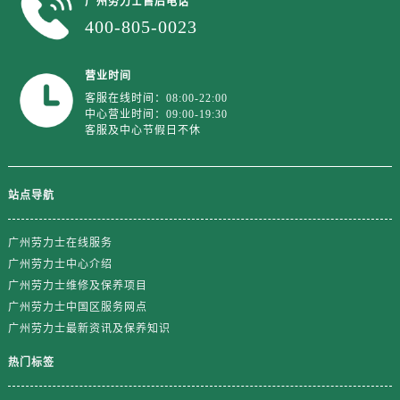
广州劳力士售后电话
山东省济南市历下区经十路11111号华润中心写字楼（万象城）15层1508室劳力士售后服务中心（需提前预约）
400-805-0023
山东省济宁市任城区太白楼路劳力士售后服务中心（需提前预约）
山东省莱芜市文化南路8号银座商城名表维修一楼名表维修劳力士售后服务中心（需提前预约）
营业时间
山东省临沂市兰山区解放路劳力士售后服务中心（需提前预约）
客服在线时间：08:00-22:00
山东省日照市东港区烟台路劳力士售后服务中心（需提前预约）
中心营业时间：09:00-19:30
客服及中心节假日不休
山东省泰安市泰山区财源街道泰山大街劳力士售后服务中心（需提前预约）
山东省威海市环翠区新威海路89号振华商厦一楼名表维修劳力士售后服务中心（需提前预约）
山东省潍坊市奎文区东风东街劳力士售后服务中心（需提前预约）
站点导航
山东省枣庄市滕州市北辛路与善国路交叉口劳力士售后服务中心（需提前预约）
山东省淄博市张店区金晶大道劳力士售后服务中心（需提前预约）
广州劳力士在线服务
上海市黄浦区南京东路299号宏伊国际广场写字楼8层806室劳力士售后服务中心（需提前预约）
广州劳力士中心介绍
广州劳力士维修及保养项目
上海市徐汇区虹桥路3号港汇中心2座37层3705室劳力士售后服务中心（需提前预约）
广州劳力士中国区服务网点
浙江省杭州市上城区钱江路1366号华润大厦A座5层503-5室劳力士售后服务中心（需提前预约）
广州劳力士最新资讯及保养知识
浙江省湖州市吴兴区劳动路劳力士售后服务中心（需提前预约）
浙江省嘉兴市南湖区广益路705号嘉兴世界贸易中心A座13层1304室劳力士售后服务中心（需提前预约）
热门标签
浙江省金华市金东区东市南街777号金华万达广场4号楼22楼2209室劳力士售后服务中心（需提前预约）