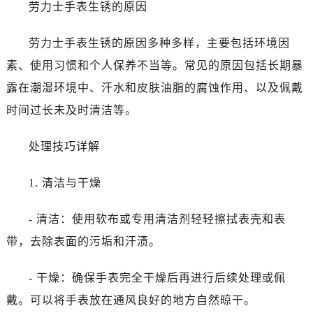
劳力士手表生锈的原因
沈阳市沈河区中街路83号亨得利名表服务中心（品牌授权店）1层整层（需提前预约）
乌鲁木齐市天山区红山路26号时代广场（CCMALL）C座17层17-B（需提前预约）
劳力士手表生锈的原因多种多样，主要包括环境因
温州市鹿城区锦绣路1067号置信广场10层1015室（需提前预约）
素、使用习惯和个人保养不当等。常见的原因包括长期暴
哈尔滨市道里区友谊西路600号富力中心T2座写字楼29层03室（需提前预约，营业时间：8:30-18:30）
露在潮湿环境中、汗水和皮肤油脂的腐蚀作用、以及佩戴
大连市中山区人民路15号国际金融大厦7层G室（需提前预约）
佛山市禅城区季华五路57号万科金融中心C座12层1205室（需提前预约）
时间过长未及时清洁等。
东莞市东城街道鸿福东路1号民盈国贸中心T1写字楼9层907室（需提前预约）
处理技巧详解
无锡市梁溪区人民中路139号恒隆广场写字楼1座11层1104室（需提前预约）
南通市崇川区工农路57号圆融广场写字楼16层1603室（需提前预约）
1. 清洁与干燥
苏州市苏州工业园区星港街199号苏州中心办公楼C座22层08室（需提前预约）
武汉市江汉区解放大道686号世界贸易大厦38层09室（需提前预约）
- 清洁：使用软布或专用清洁剂轻轻擦拭表壳和表
南宁市青秀区金湖路59号地王大厦12楼1224室（需提前预约）
带，去除表面的污垢和汗渍。
合肥市蜀山区潜山路111号万象城华润大厦B座12楼03室（需提前预约）
泉州市丰泽区宝洲路729号浦西万达中心写字楼A座7楼709室（需提前预约）
- 干燥：确保手表完全干燥后再进行后续处理或佩
青岛市南区山东路6号华润大厦B座22层04室（需提前预约）
戴。可以将手表放在通风良好的地方自然晾干。
烟台市芝罘区胜利路139号万达金融中心A座907室（需提前预约）