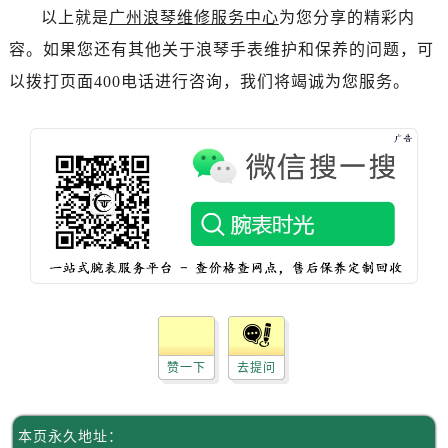
辽宁省抚顺市新抚区东一路劳力士售后服务中心（需提前预约）
以上就是
广州浪琴维修服务中心
为您分享的精彩内
辽宁省阜新市海州区解放大街劳力士售后服务中心（需提前预约）
容。如果您还有其他关于浪琴手表维护和保养的问题，可
辽宁省葫芦岛市连山区中央路劳力士售后服务中心（需提前预约）
以拨打页面400电话进行咨询，我们将竭诚为您服务。
辽宁省锦州市古塔区中央大街劳力士售后服务中心（需提前预约）
辽宁省辽阳市白塔区新运大街劳力士售后服务中心（需提前预约）
辽宁省盘锦市兴隆台区石油大街劳力士售后服务中心（需提前预约）
辽宁省铁岭市银州区南马路劳力士售后服务中心（需提前预约）
辽宁省营口市站前区市府路与渤海大街交叉口劳力士售后服务中心（需提前预约）
辽宁省沈阳市沈河区中街路137号亨得利名表维修授权店1楼劳力士售后服务中心（需提前预约）
辽宁省沈阳市沈河区中街路83号亨得利名表维修授权店1楼劳力士售后服务中心（需提前预约）
北京市朝阳区建国门外大街甲6号华熙国际中心D座11层1102室劳力士售后服务中心（需提前预约）
北京市东城区东长安街1号王府井东方广场W3座6层602室劳力士售后服务中心（需提前预约）
河北省保定市竞秀区朝阳北大街北国先天下劳力士售后服务中心（需提前预约）
赞一下
去提问
内蒙古自治区阿拉善盟市左旗土尔扈特大街劳力士售后服务中心（需提前预约）
内蒙古自治区巴彦淖尔市临河区新华街劳力士售后服务中心（需提前预约）
内蒙古自治区包头市青山区幸福路甲3号王府井百货名表维修劳力士售后服务中心（需提前预约）
本页永久地址：