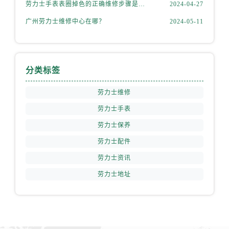
劳力士手表表圈掉色的正确维修步骤是什么？
2024-04-27
安徽省铜陵市铜官区石城大道劳力士售后服务中心（需提前预约）
广州劳力士维修中心在哪？
2024-05-11
安徽省芜湖市镜湖区中山路步行街劳力士售后服务中心（需提前预约）
安徽省宣城市宣州区叠嶂西路劳力士售后服务中心（需提前预约）
福建省龙岩市新罗区九一南路劳力士售后服务中心（需提前预约）
福建省南平市建阳区人民西路劳力士售后服务中心（需提前预约）
分类标签
福建省宁德市蕉城区天湖东路劳力士售后服务中心（需提前预约）
劳力士维修
福建省莆田市城厢区霞林街道荔华东大道劳力士售后服务中心（需提前预约）
福建省三明市三元区东乾二路劳力士售后服务中心（需提前预约）
劳力士手表
福建省漳州市龙文区步港路劳力士售后服务中心（需提前预约）
劳力士保养
江苏省常州市新北区龙锦路1590号现代传媒中心5号楼10层1008室劳力士售后服务中心（需提前预约）
劳力士配件
江苏省淮安市清江浦区淮海北路劳力士售后服务中心（需提前预约）
劳力士资讯
江苏省连云港市海州区通灌北路劳力士售后服务中心（需提前预约）
劳力士地址
江苏省南京市秦淮区中山南路1号南京中心22层22-C1-C3室劳力士售后服务中心（需提前预约）
江苏省宿迁市宿城区西湖路劳力士售后服务中心（需提前预约）
江苏省泰州市海陵区永定东路399号置地商务中心东塔（华润万象城）17层1706室劳力士售后服务中心（需提前预约）
江苏省徐州市鼓楼区淮海东路29号苏宁广场IFC国际金融中心35层3508室劳力士售后服务中心（需提前预约）