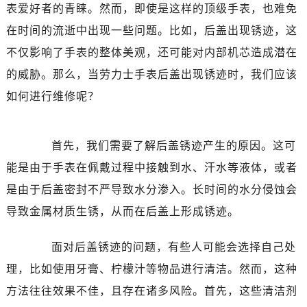
表爱好者的青睐。然而，即使是这样的顶级手表，也难免
宁波市江北区大闸南路500号来福士广场办公楼20层2009室（需提前预约）
在时间的流逝中出现一些问题。比如，后盖出现锈迹，这
杭州市上城区钱江路1366号华润大厦写字楼A座5层503-5室（需提前预约）
不仅影响了手表的整体美观，还可能对内部机芯造成潜在
金华市金东区东市南街777号金华万达广场写字楼4号楼22层2209室（需提前预约）
的威胁。那么，当劳力士手表后盖出现锈迹时，我们应该
绍兴市越城区胜利东路379号世茂天际中心写字楼8层805室（需提前预约）
嘉兴市南湖区广益路705号嘉兴世界贸易中心写字楼A座13层1304室（需提前预约）
如何进行维修呢？
南昌市红谷滩新区红谷中大道998号绿地双子塔（中央广场）A1座办公楼14层07室（需提前预约）
济南市历下区经十路11111号华润中心写字楼（万象城）15层1508室（需提前预约）
首先，我们需要了解后盖锈迹产生的原因。这可
广州市天河区天河路230号万菱汇国际中心写字楼A塔7层704室（需提前预约）
能是由于手表在佩戴过程中接触到水、汗水等液体，或者
广州市越秀区环市东路371-375号世界贸易中心大厦南塔写字楼15层07室（需提前预约）
是由于后盖密封不严导致水分渗入。长时间的水分侵蚀会
深圳市罗湖区深南东路5001号华润大厦写字楼17层1701室（需提前预约）
惠州市惠城区江北文昌一路7号华贸大厦写字楼1座30层05室（需提前预约）
导致金属材质生锈，从而在后盖上形成锈迹。
厦门市思明区湖滨东路95号华润大厦写字楼B座11层1104室（需提前预约）
面对后盖锈迹的问题，有些人可能会选择自己处
福州市鼓楼区五四路128-1号恒力城写字楼15层03室（需提前预约）
成都市锦江区人民东路6号SAC东原中心写字楼24层2406B室（需提前预约）
理，比如使用牙膏、柠檬汁等物品进行清洁。然而，这种
重庆市江北区观音桥步行街2号融恒时代广场写字楼9层902室（需提前预约）
方法往往效果不佳，且存在诸多风险。首先，这些清洁剂
长沙市芙蓉区定王台街道建湘路393号世茂环球金融中心写字楼（芙蓉广场）10层13室（需提前预约）