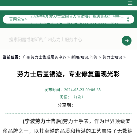

2026年6月劳力士中国区售后服务网络优化升级公告
2026年6月劳力士全国官方售后客户服务热线：400-805-0023
▲
官网公告>
▼
劳力士官方全国统一服务热线400-805-0023，服务覆盖中国大陆、香港、澳门、台湾全部区域
港澳台无独立专线，需直接拨打本统一热线获取售后、咨询等相关服务。
2026年6月劳力士售后服务中心最新网点地址：
北京市东城区东长安街1号东方广场写字楼W3座6层602室（需提前预约）
当前位置：
广州劳力士售后服务中心
>
新闻/知识/问答
>
劳力士知识
>
北京市朝阳区建国门外大街甲6号华熙国际中心写字楼D座11层1102室（需提前预约）
天津市和平区赤峰道136号天津国际金融中心写字楼26层2603室（需提前预约）
劳力士后盖锈迹，专业修复重现光彩
上海市徐汇区虹桥路3号港汇中心写字楼2座37层3705室（需提前预约）
上海市黄浦区南京东路299号宏伊国际广场写字楼8层806室（需提前预约）
发布时间：2024-05-23 09:06:35
南京市秦淮区中山南路1号（新街口）南京中心写字楼22层C1-1室（需提前预约）
阅读：（
1次）
常州市新北区龙锦路1590号现代传媒中心写字楼5号楼10层1008室（需提前预约）
分享到：
徐州市鼓楼区淮海东路29号苏宁广场IFC国际金融中心写字楼35层3508室（需提前预约）
扬州市邗江区国展路29号星耀天地写字楼1号楼18层1803室（需提前预约）
[宁波劳力士售后]
劳力士手表，作为世界顶级奢
盐城市盐都区世纪大道5号盐城金融城写字楼1号楼16层1604室（需提前预约）
侈品牌之一，以其卓越的品质和精湛的工艺赢得了无数钟
泰州市海陵区永定东路399号置地商务中心东塔写字楼（华润万象城）17层1706室（需提前预约）