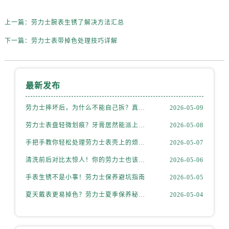
山西省朔州市朔城区怡西路与鄯阳西街交汇处劳力士售后服务中心（需提前预约）
山西省忻州市忻府区和平东街与七一南路交叉口劳力士售后服务中心（需提前预约）
上一篇：
劳力士腕表生锈了解决方法汇总
山西省阳泉市郊区平阳东街与新城大道交叉口劳力士售后服务中心（需提前预约）
下一篇：
劳力士表带掉色处理技巧详解
山西省运城市盐湖区河东街劳力士售后服务中心（需提前预约）
山西省长治市潞州区英雄中路劳力士售后服务中心（需提前预约）
山西省太原市迎泽区迎泽街道解放路15号亨得利名表维修授权店3楼劳力士售后服务中心（需提前预约）
最新发布
天津市和平区赤峰道136号天津国际金融中心26层2603室劳力士售后服务中心（需提前预约）
安徽省安庆市迎江区人民路劳力士售后服务中心（需提前预约）
劳力士摔坏后，为什么不能自己拆？真相惊人
2026-05-09
安徽省蚌埠市蚌山区淮河路劳力士售后服务中心（需提前预约）
劳力士表盘轻微划痕？牙膏居然能派上大用场！
2026-05-08
安徽省亳州市谯城区魏武大道劳力士售后服务中心（需提前预约）
手把手教你轻松处理劳力士表壳上的烦人划痕
2026-05-07
安徽省池州市贵池区长江路劳力士售后服务中心（需提前预约）
清洗前后对比太惊人！你的劳力士也该洗个澡了
2026-05-06
安徽省滁州市琅琊区南谯北路劳力士售后服务中心（需提前预约）
安徽省阜阳市颍州区颍州北路劳力士售后服务中心（需提前预约）
手表生锈不是小事！劳力士保养避坑指南
2026-05-05
安徽省淮北市相山区淮海路劳力士售后服务中心（需提前预约）
夏天戴表更易掉色？劳力士夏季保养秘籍公开
2026-05-04
安徽省淮南市田家庵区国庆中路劳力士售后服务中心（需提前预约）
安徽省黄山市屯溪区黄山西路劳力士售后服务中心（需提前预约）