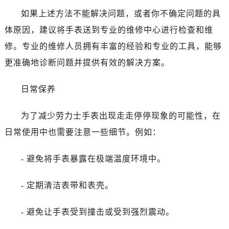
黑龙江省牡丹江市东安区太平路劳力士售后服务中心（需提前预约）
如果上述方法不能解决问题，或者你不确定问题的具
黑龙江省七台河市桃山区大同街劳力士售后服务中心（需提前预约）
体原因，建议将手表送到专业的维修中心进行检查和维
黑龙江省齐齐哈尔市龙沙区龙华路劳力士售后服务中心（需提前预约）
修。专业的维修人员拥有丰富的经验和专业的工具，能够
黑龙江省双鸭山市尖山区新兴大街劳力士售后服务中心（需提前预约）
黑龙江省绥化市北林区新华街与康庄路交叉口劳力士售后服务中心（需提前预约）
更准确地诊断问题并提供有效的解决方案。
黑龙江省伊春市伊美区通河路劳力士售后服务中心（需提前预约）
日常保养
吉林省白城市洮北区明仁南街劳力士售后服务中心（需提前预约）
吉林省白山市浑江区浑江大街劳力士售后服务中心（需提前预约）
为了减少劳力士手表出现走走停停现象的可能性，在
吉林省吉林市船营区河南街劳力士售后服务中心（需提前预约）
日常使用中也需要注意一些细节。例如：
吉林省辽源市龙山区人民大街劳力士售后服务中心（需提前预约）
吉林省梅河口市新华街道梅河大街劳力士售后服务中心（需提前预约）
- 避免将手表暴露在极端温度环境中。
吉林省四平市铁东区紫气大路与南九经街交汇处劳力士售后服务中心（需提前预约）
吉林省松原市宁江区五环大街劳力士售后服务中心（需提前预约）
- 定期清洁表带和表壳。
吉林省通化市东昌区环通乡江南大街劳力士售后服务中心（需提前预约）
吉林省延边市延吉市解放路劳力士售后服务中心（需提前预约）
- 避免让手表受到撞击或受到强烈震动。
辽宁省鞍山市铁东区站前街劳力士售后服务中心（需提前预约）