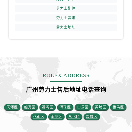
江苏省宿迁市宿城区西湖路劳力士售后服务中心（需提前预约）
劳力士配件
江苏省泰州市海陵区永定东路399号置地商务中心东塔（华润万象城）17层1706室劳力士售后服务中心（需提前预约）
劳力士资讯
江苏省徐州市鼓楼区淮海东路29号苏宁广场IFC国际金融中心35层3508室劳力士售后服务中心（需提前预约）
江苏省盐城市盐都区世纪大道5号盐城金融城写字楼1号楼16层1604室劳力士售后服务中心（需提前预约）
劳力士地址
江苏省扬州市邗江区国展路29号星耀天地写字楼1号楼18层1803室劳力士售后服务中心（需提前预约）
江苏省镇江市京口区中山东路劳力士售后服务中心（需提前预约）
江西省抚州市临川区赣东大道劳力士售后服务中心（需提前预约）
江西省赣州市章贡区文清路劳力士售后服务中心（需提前预约）
江西省吉安市吉州区井冈山大道劳力士售后服务中心（需提前预约）
ROLEX ADDRESS
江西省景德镇市珠山区珠山中路劳力士售后服务中心（需提前预约）
江西省九江市浔阳区浔阳路劳力士售后服务中心（需提前预约）
广州劳力士售后地址电话查询
江西省南昌市红谷滩新区红谷中大道998号绿地双子塔（中央广场）A1座办公楼14层1407室劳力士售后服务中心（需提前预约）
江西省萍乡市安源区萍安北大道与康庄路交叉口劳力士售后服务中心（需提前预约）
天河区
越秀区
荔湾区
海珠区
白云区
黄埔区
番禺区
江西省上饶市信州区滨江西路劳力士售后服务中心（需提前预约）
花都区
南沙区
从化区
增城区
江西省新余市渝水区北湖西路劳力士售后服务中心（需提前预约）
江西省宜春市袁州区中山中路劳力士售后服务中心（需提前预约）