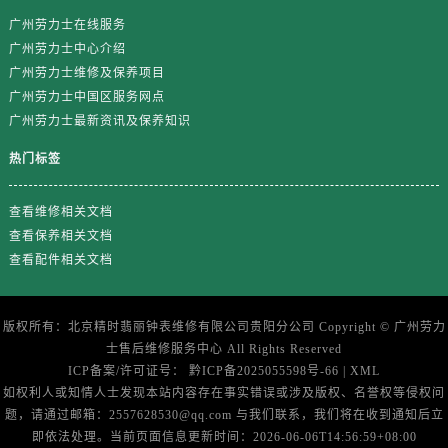
浙江省湖州市吴兴区劳动路劳力士售后服务中心（需提前预约）
广州劳力士在线服务
浙江省嘉兴市南湖区广益路705号嘉兴世界贸易中心A座13层1304室劳力士售后服务中心（需提前预约）
广州劳力士中心介绍
浙江省金华市金东区东市南街777号金华万达广场4号楼22楼2209室劳力士售后服务中心（需提前预约）
广州劳力士维修及保养项目
浙江省丽水市莲都区解放街劳力士售后服务中心（需提前预约）
广州劳力士中国区服务网点
浙江省宁波市江北区大闸南路500号来福士广场办公楼20层2009室劳力士售后服务中心（需提前预约）
广州劳力士最新资讯及保养知识
浙江省衢州市柯城区上街劳力士售后服务中心（需提前预约）
热门标签
浙江省绍兴市越城区胜利东路379号世茂天际中心写字楼8层805室劳力士售后服务中心（需提前预约）
浙江省舟山市定海区解放东路劳力士售后服务中心（需提前预约）
查看维修相关文档
澳门特别行政区大堂区议事亭前地（新马路）劳力士售后服务中心（需提前预约）
查看保养相关文档
澳门特别行政区风顺堂区南湾大马路劳力士售后服务中心（需提前预约）
查看配件相关文档
澳门特别行政区花地玛堂区关闸广场劳力士售后服务中心（需提前预约）
澳门特别行政区花王堂区大三巴商圈劳力士售后服务中心（需提前预约）
版权所有：北京精时翡丽钟表维修有限公司贵阳分公司 Copyright ©
广州劳力
澳门特别行政区嘉模堂区官也街劳力士售后服务中心（需提前预约）
士售后维修服务中心
All Rights Reserved
澳门省路氹城市金光大道劳力士售后服务中心（需提前预约）
ICP备案/许可证号：
黔ICP备2025055598号-66
|
XML
如权利人或知情人士发现本站内容存在事实错误或涉及版权、名誉权等侵权问
澳门特别行政区望德堂区塔石广场劳力士售后服务中心（需提前预约）
题，请通过邮箱：2557628530@qq.com 与我们联系，我们将在收到通知后立
福建省福州市鼓楼区五四路128-1号恒力城写字楼15层03室劳力士售后服务中心（需提前预约）
即依法处理。当前页面信息更新时间：2026-06-06T14:56:59+08:00