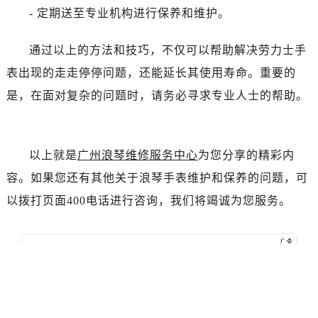
辽宁省本溪市平山区胜利路劳力士售后服务中心（需提前预约）
- 定期送至专业机构进行保养和维护。
辽宁省朝阳市双塔区新华路劳力士售后服务中心（需提前预约）
辽宁省丹东市振兴区七经街劳力士售后服务中心（需提前预约）
通过以上的方法和技巧，不仅可以帮助解决劳力士手
辽宁省抚顺市新抚区东一路劳力士售后服务中心（需提前预约）
表出现的走走停停问题，还能延长其使用寿命。重要的
辽宁省阜新市海州区解放大街劳力士售后服务中心（需提前预约）
是，在面对复杂的问题时，请务必寻求专业人士的帮助。
辽宁省葫芦岛市连山区中央路劳力士售后服务中心（需提前预约）
辽宁省锦州市古塔区中央大街劳力士售后服务中心（需提前预约）
辽宁省辽阳市白塔区新运大街劳力士售后服务中心（需提前预约）
以上就是
广州浪琴维修服务中心
为您分享的精彩内
辽宁省盘锦市兴隆台区石油大街劳力士售后服务中心（需提前预约）
容。如果您还有其他关于浪琴手表维护和保养的问题，可
辽宁省铁岭市银州区南马路劳力士售后服务中心（需提前预约）
以拨打页面400电话进行咨询，我们将竭诚为您服务。
辽宁省营口市站前区市府路与渤海大街交叉口劳力士售后服务中心（需提前预约）
辽宁省沈阳市沈河区中街路137号亨得利名表维修授权店1楼劳力士售后服务中心（需提前预约）
辽宁省沈阳市沈河区中街路83号亨得利名表维修授权店1楼劳力士售后服务中心（需提前预约）
北京市朝阳区建国门外大街甲6号华熙国际中心D座11层1102室劳力士售后服务中心（需提前预约）
北京市东城区东长安街1号王府井东方广场W3座6层602室劳力士售后服务中心（需提前预约）
河北省保定市竞秀区朝阳北大街北国先天下劳力士售后服务中心（需提前预约）