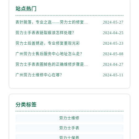
安徽省六安市金安区解放中路劳力士售后服务中心（需提前预约）
站点热门
安徽省马鞍山市雨山区湖南西路劳力士售后服务中心（需提前预约）
安徽省宿州市埇桥区人民中路劳力士售后服务中心（需提前预约）
表针脱落，专业之选——劳力士的修复之道
2024-05-27
安徽省铜陵市铜官区石城大道劳力士售后服务中心（需提前预约）
劳力士手表表链裂痕该怎样处理？
2024-04-25
安徽省芜湖市镜湖区中山路步行街劳力士售后服务中心（需提前预约）
劳力士后盖锈迹，专业修复重现光彩
2024-05-23
安徽省宣城市宣州区叠嶂西路劳力士售后服务中心（需提前预约）
广州劳力士售后服务中心地址怎么走？
2024-05-08
福建省龙岩市新罗区九一南路劳力士售后服务中心（需提前预约）
福建省南平市建阳区人民西路劳力士售后服务中心（需提前预约）
劳力士手表表圈掉色的正确维修步骤是什么？
2024-04-27
福建省宁德市蕉城区天湖东路劳力士售后服务中心（需提前预约）
广州劳力士维修中心在哪？
2024-05-11
福建省莆田市城厢区霞林街道荔华东大道劳力士售后服务中心（需提前预约）
福建省三明市三元区东乾二路劳力士售后服务中心（需提前预约）
福建省漳州市龙文区步港路劳力士售后服务中心（需提前预约）
分类标签
江苏省常州市新北区龙锦路1590号现代传媒中心5号楼10层1008室劳力士售后服务中心（需提前预约）
江苏省淮安市清江浦区淮海北路劳力士售后服务中心（需提前预约）
劳力士维修
江苏省连云港市海州区通灌北路劳力士售后服务中心（需提前预约）
劳力士手表
江苏省南京市秦淮区中山南路1号南京中心22层22-C1-C3室劳力士售后服务中心（需提前预约）
劳力士保养