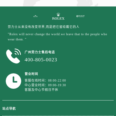
江西省鹰潭市月湖区胜利东路劳力士售后服务中心（需提前预约）
山东省德州市德城区东风中路劳力士售后服务中心（需提前预约）
山东省东营市东营区济南路劳力士售后服务中心（需提前预约）
山东省济南市历下区经十路11111号华润中心写字楼（万象城）15层1508室劳力士售后服务中心（需提前预约）
劳力士从来没有改变世界,而是把它留给戴它的人
山东省济宁市任城区太白楼路劳力士售后服务中心（需提前预约）
"Rolex will never change the world.we leave that to the people who
山东省莱芜市文化南路8号银座商城名表维修一楼名表维修劳力士售后服务中心（需提前预约）
wear them. ”
山东省临沂市兰山区解放路劳力士售后服务中心（需提前预约）
广州劳力士售后电话
山东省日照市东港区烟台路劳力士售后服务中心（需提前预约）
400-805-0023
山东省泰安市泰山区财源街道泰山大街劳力士售后服务中心（需提前预约）
山东省威海市环翠区新威海路89号振华商厦一楼名表维修劳力士售后服务中心（需提前预约）
营业时间
山东省潍坊市奎文区东风东街劳力士售后服务中心（需提前预约）
客服在线时间：08:00-22:00
山东省枣庄市滕州市北辛路与善国路交叉口劳力士售后服务中心（需提前预约）
中心营业时间：09:00-19:30
山东省淄博市张店区金晶大道劳力士售后服务中心（需提前预约）
客服及中心节假日不休
上海市黄浦区南京东路299号宏伊国际广场写字楼8层806室劳力士售后服务中心（需提前预约）
上海市徐汇区虹桥路3号港汇中心2座37层3705室劳力士售后服务中心（需提前预约）
站点导航
浙江省杭州市上城区钱江路1366号华润大厦A座5层503-5室劳力士售后服务中心（需提前预约）