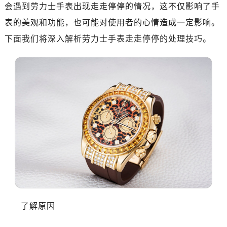
郑州市二七区铭功路10号华润大厦写字楼29层2905室（需提前预约）
会遇到劳力士手表出现走走停停的情况，这不仅影响了手
太原市迎泽区解放路15号亨得利名表服务中心（品牌授权店）3层整层（需提前预约）
表的美观和功能，也可能对使用者的心情造成一定影响。
沈阳市沈河区中街路137号亨得利名表服务中心（品牌授权店）1层整层（需提前预约）
下面我们将深入解析劳力士手表走走停停的处理技巧。
沈阳市沈河区中街路83号亨得利名表服务中心（品牌授权店）1层整层（需提前预约）
乌鲁木齐市天山区红山路26号时代广场（CCMALL）C座17层17-B（需提前预约）
温州市鹿城区锦绣路1067号置信广场10层1015室（需提前预约）
哈尔滨市道里区友谊西路600号富力中心T2座写字楼29层03室（需提前预约，营业时间：8:30-18:30）
大连市中山区人民路15号国际金融大厦7层G室（需提前预约）
佛山市禅城区季华五路57号万科金融中心C座12层1205室（需提前预约）
东莞市东城街道鸿福东路1号民盈国贸中心T1写字楼9层907室（需提前预约）
无锡市梁溪区人民中路139号恒隆广场写字楼1座11层1104室（需提前预约）
南通市崇川区工农路57号圆融广场写字楼16层1603室（需提前预约）
苏州市苏州工业园区星港街199号苏州中心办公楼C座22层08室（需提前预约）
武汉市江汉区解放大道686号世界贸易大厦38层09室（需提前预约）
南宁市青秀区金湖路59号地王大厦12楼1224室（需提前预约）
了解原因
合肥市蜀山区潜山路111号万象城华润大厦B座12楼03室（需提前预约）