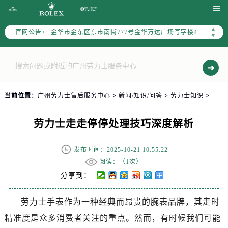
宁波市江北区大闸南路500号来福士广场办公楼20层2009室（需提前预约）

杭州市上城区钱江路1366号华润大厦写字楼A座5层503-5室（需提前预约）
▲
官网公告>
金华市金东区东市南街777号金华万达广场写字楼4号楼22层2209室（需提前预约）
▼
绍兴市越城区胜利东路379号世茂天际中心写字楼8层805室（需提前预约）
嘉兴市南湖区广益路705号嘉兴世界贸易中心写字楼A座13层1304室（需提前预约）
南昌市红谷滩新区红谷中大道998号绿地双子塔（中央广场）A1座办公楼14层07室（需提前预约）
济南市历下区经十路11111号华润中心写字楼（万象城）15层1508室（需提前预约）
当前位置：
广州劳力士售后服务中心
>
新闻/知识/问答
>
劳力士知识
>
广州市天河区天河路230号万菱汇国际中心写字楼A塔7层704室（需提前预约）
广州市越秀区环市东路371-375号世界贸易中心大厦南塔写字楼15层07室（需提前预约）
劳力士走走停停处理技巧深度解析
深圳市罗湖区深南东路5001号华润大厦写字楼17层1701室（需提前预约）
惠州市惠城区江北文昌一路7号华贸大厦写字楼1座30层05室（需提前预约）
发布时间：2025-10-21 10:55:22
厦门市思明区湖滨东路95号华润大厦写字楼B座11层1104室（需提前预约）
阅读：（
1次）
福州市鼓楼区五四路128-1号恒力城写字楼15层03室（需提前预约）
分享到：
成都市锦江区人民东路6号SAC东原中心写字楼24层2406B室（需提前预约）
劳力士手表作为一种经典而昂贵的腕表品牌，其走时
重庆市江北区观音桥步行街2号融恒时代广场写字楼9层902室（需提前预约）
精准度是众多消费者关注的重点。然而，有时候我们可能
长沙市芙蓉区定王台街道建湘路393号世茂环球金融中心写字楼（芙蓉广场）10层13室（需提前预约）