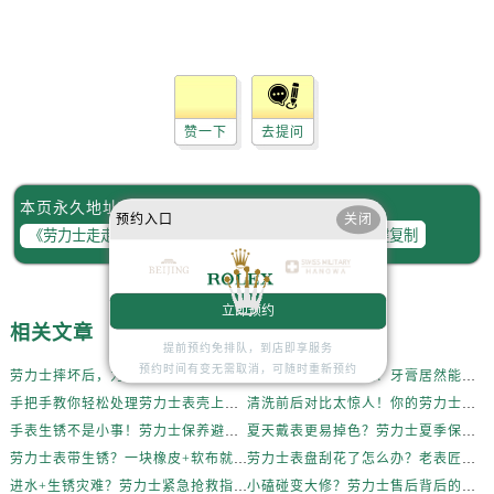
内蒙古自治区阿拉善盟市左旗土尔扈特大街劳力士售后服务中心（需提前预约）
内蒙古自治区巴彦淖尔市临河区新华街劳力士售后服务中心（需提前预约）
内蒙古自治区包头市青山区幸福路甲3号王府井百货名表维修劳力士售后服务中心（需提前预约）
内蒙古自治区赤峰市红山区哈达街劳力士售后服务中心（需提前预约）
内蒙古自治区鄂尔多斯市东胜区伊金霍洛街劳力士售后服务中心（需提前预约）
赞一下
去提问
内蒙古自治区呼伦贝尔市海拉尔区中央街劳力士售后服务中心（需提前预约）
内蒙古自治区通辽市科尔沁区明仁大街劳力士售后服务中心（需提前预约）
本页永久地址：
预约入口
关闭
内蒙古自治区乌海市海勃湾区人民南路劳力士售后服务中心（需提前预约）
一键复制
内蒙古自治区乌兰察布市集宁区恩和大街劳力士售后服务中心（需提前预约）
内蒙古自治区锡林郭勒盟市锡林浩特市光明街与额尔敦路交叉口劳力士售后服务中心（需提前预约）
立即预约
内蒙古自治区兴安盟市乌兰浩特市兴安大街劳力士售后服务中心（需提前预约）
相关文章
山西省大同市平城区迎宾街劳力士售后服务中心（需提前预约）
提前预约免排队，到店即享服务
预约时间有变无需取消，可随时重新预约
劳力士摔坏后，为什么不能自己拆？真相惊人
劳力士表盘轻微划痕？牙膏居然能派上大用场！
山西省晋城市城区黄华街劳力士售后服务中心（需提前预约）
手把手教你轻松处理劳力士表壳上的烦人划痕
清洗前后对比太惊人！你的劳力士也该洗个澡了
山西省晋中市榆次区顺城街劳力士售后服务中心（需提前预约）
手表生锈不是小事！劳力士保养避坑指南
夏天戴表更易掉色？劳力士夏季保养秘籍公开
山西省临汾市尧都区解放路劳力士售后服务中心（需提前预约）
劳力士表带生锈？一块橡皮+软布就能搞定！
劳力士表盘刮花了怎么办？老表匠私藏技巧大公开
山西省吕梁市离石区永宁中路与建设街交叉口劳力士售后服务中心（需提前预约）
进水+生锈灾难？劳力士紧急抢救指南
小磕碰变大修？劳力士售后背后的逻辑解析