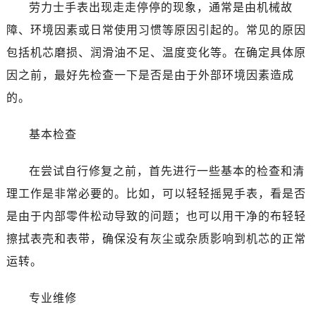
泉州市丰泽区宝洲路729号浦西万达中心写字楼A座7楼709室（需提前预约）
劳力士手表出现走走停停的现象，通常是由机械故
青岛市南区山东路6号华润大厦B座22层04室（需提前预约）
障、环境因素或日常使用习惯等原因引起的。常见的原因
烟台市芝罘区胜利路139号万达金融中心A座907室（需提前预约）
包括机芯磨损、润滑油不足、温度变化等。在确定具体原
长春市朝阳区西安大路727号中银大厦A座(旺进大厦)18层09室（需提前预约）
因之前，最好先检查一下是否是由于外部环境因素造成
贵阳市南明区都司高架桥路33号亨特国际金融中心14楼14D（需提前预约）
的。
昆明市盘龙区北京路928号同德昆明广场写字楼10层06室（需提前预约）
石家庄市长安区中山东路39号勒泰中心写字楼B座13层07室（需提前预约）
基本检查
西安市碑林区南关正街88号华侨城长安国际中心E座6楼10室（需提前预约）
海口市龙华区金贸东路5号海口华润大厦B座17层1707室（需提前预约）
在尝试自行修复之前，首先进行一些基本的检查和清
唐山市路南区新华东道100号万达广场写字楼A座10层1002室（需提前预约）
理工作是非常必要的。比如，可以轻轻摇晃手表，看是否
台州市椒江区东海大道1800号腾达中心东1幢20楼2002室（需提前预约）
是由于内部零件松动导致的问题；也可以用干净的布轻轻
黑龙江省大庆市萨尔图区会战大街劳力士售后服务中心（需提前预约）
擦拭表壳和表带，确保没有灰尘或杂质影响到机芯的正常
黑龙江省鹤岗市向阳区红军路劳力士售后服务中心（需提前预约）
运转。
黑龙江省黑河市爱辉区中央街劳力士售后服务中心（需提前预约）
黑龙江省鸡西市鸡冠区红军路劳力士售后服务中心（需提前预约）
专业维修
黑龙江省佳木斯市向阳区长安路劳力士售后服务中心（需提前预约）