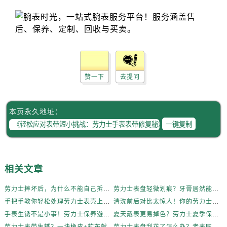
辽宁省锦州市古塔区中央大街劳力士售后服务中心（需提前预约）
辽宁省辽阳市白塔区新运大街劳力士售后服务中心（需提前预约）
辽宁省盘锦市兴隆台区石油大街劳力士售后服务中心（需提前预约）
辽宁省铁岭市银州区南马路劳力士售后服务中心（需提前预约）
辽宁省营口市站前区市府路与渤海大街交叉口劳力士售后服务中心（需提前预约）
辽宁省沈阳市沈河区中街路137号亨得利名表维修授权店1楼劳力士售后服务中心（需提前预约）
赞一下
去提问
辽宁省沈阳市沈河区中街路83号亨得利名表维修授权店1楼劳力士售后服务中心（需提前预约）
北京市朝阳区建国门外大街甲6号华熙国际中心D座11层1102室劳力士售后服务中心（需提前预约）
本页永久地址：
北京市东城区东长安街1号王府井东方广场W3座6层602室劳力士售后服务中心（需提前预约）
一键复制
河北省保定市竞秀区朝阳北大街北国先天下劳力士售后服务中心（需提前预约）
内蒙古自治区阿拉善盟市左旗土尔扈特大街劳力士售后服务中心（需提前预约）
内蒙古自治区巴彦淖尔市临河区新华街劳力士售后服务中心（需提前预约）
相关文章
内蒙古自治区包头市青山区幸福路甲3号王府井百货名表维修劳力士售后服务中心（需提前预约）
内蒙古自治区赤峰市红山区哈达街劳力士售后服务中心（需提前预约）
劳力士摔坏后，为什么不能自己拆？真相惊人
劳力士表盘轻微划痕？牙膏居然能派上大用场！
手把手教你轻松处理劳力士表壳上的烦人划痕
清洗前后对比太惊人！你的劳力士也该洗个澡了
内蒙古自治区鄂尔多斯市东胜区伊金霍洛街劳力士售后服务中心（需提前预约）
手表生锈不是小事！劳力士保养避坑指南
夏天戴表更易掉色？劳力士夏季保养秘籍公开
内蒙古自治区呼伦贝尔市海拉尔区中央街劳力士售后服务中心（需提前预约）