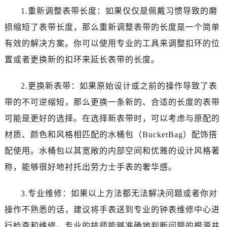
石家庄市长安区中山东路39号勒泰中心写字楼B座13层07室（需提前预约）
1.重新调整表带长度：如果仅仅是佩戴习惯导致的磨
西安市碑林区南关正街88号华侨城长安国际中心E座6楼10室（需提前预约）
损缩短了表带长度，那么重新调整表带的长度是一个简单
海口市龙华区金贸东路5号海口华润大厦B座17层1707室（需提前预约）
有效的解决方案。你可以使用专业的工具来调整扣环的位
唐山市路南区新华东道100号万达广场写字楼A座10层1002室（需提前预约）
置或者更换新的扣环来延长表带的长度。
台州市椒江区东海大道1800号腾达中心东1幢20楼2002室（需提前预约）
黑龙江省大庆市萨尔图区会战大街劳力士售后服务中心（需提前预约）
2.更换新表带：如果原始设计或之前的操作导致了表
黑龙江省鹤岗市向阳区红军路劳力士售后服务中心（需提前预约）
带的不可逆缩短，那么更换一条新的、合适的长度的表带
黑龙江省黑河市爱辉区中央街劳力士售后服务中心（需提前预约）
黑龙江省鸡西市鸡冠区红军路劳力士售后服务中心（需提前预约）
可能是更好的选择。在选择新表带时，可以考虑与原配的
黑龙江省佳木斯市向阳区长安路劳力士售后服务中心（需提前预约）
材质、颜色和风格相匹配的水桶包（BucketBag）配饰搭
黑龙江省牡丹江市东安区太平路劳力士售后服务中心（需提前预约）
配使用。水桶包以其宽敞的内部空间和优雅的设计风格著
黑龙江省七台河市桃山区大同街劳力士售后服务中心（需提前预约）
称，能够很好地衬托出劳力士手表的奢华感。
黑龙江省齐齐哈尔市龙沙区龙华路劳力士售后服务中心（需提前预约）
黑龙江省双鸭山市尖山区新兴大街劳力士售后服务中心（需提前预约）
3.专业维修：如果以上方法都无法解决问题或者你对
黑龙江省绥化市北林区新华街与康庄路交叉口劳力士售后服务中心（需提前预约）
操作不熟悉的话，建议将手表送到专业的钟表维修中心进
黑龙江省伊春市伊美区通河路劳力士售后服务中心（需提前预约）
行检查和维修。专业的技师能够准确地判断问题的根源并