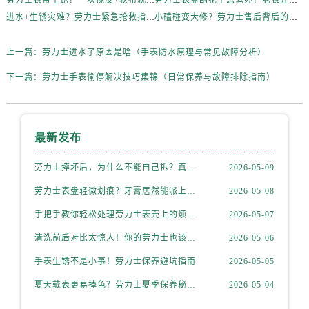
劳力士表带生锈？一块橡皮+软布就能搞定！
劳力士表盘刮花了怎么办？老表匠私藏技巧大公开
内蒙古自治区通辽市科尔沁区明仁大街劳力士售后服务中心（需提前预约）
进水+生锈灾难？劳力士紧急抢救指南
小磕碰变大修？劳力士售后背后的逻辑解析
内蒙古自治区乌海市海勃湾区人民南路劳力士售后服务中心（需提前预约）
内蒙古自治区乌兰察布市集宁区恩和大街劳力士售后服务中心（需提前预约）
上一篇：
劳力士进水了原因是啥（手表防水原理与常见故障分析）
内蒙古自治区锡林郭勒盟市锡林浩特市光明街与额尔敦路交叉口劳力士售后服务中心（需提前预约）
下一篇：
劳力士手表偷停解决技巧集锦（日常保养与故障排除指南）
内蒙古自治区兴安盟市乌兰浩特市兴安大街劳力士售后服务中心（需提前预约）
山西省大同市平城区迎宾街劳力士售后服务中心（需提前预约）
山西省晋城市城区黄华街劳力士售后服务中心（需提前预约）
最新发布
山西省晋中市榆次区顺城街劳力士售后服务中心（需提前预约）
山西省临汾市尧都区解放路劳力士售后服务中心（需提前预约）
劳力士摔坏后，为什么不能自己拆？真相惊人
2026-05-09
山西省吕梁市离石区永宁中路与建设街交叉口劳力士售后服务中心（需提前预约）
劳力士表盘轻微划痕？牙膏居然能派上大用场！
2026-05-08
山西省朔州市朔城区怡西路与鄯阳西街交汇处劳力士售后服务中心（需提前预约）
手把手教你轻松处理劳力士表壳上的烦人划痕
2026-05-07
山西省忻州市忻府区和平东街与七一南路交叉口劳力士售后服务中心（需提前预约）
山西省阳泉市郊区平阳东街与新城大道交叉口劳力士售后服务中心（需提前预约）
清洗前后对比太惊人！你的劳力士也该洗个澡了
2026-05-06
山西省运城市盐湖区河东街劳力士售后服务中心（需提前预约）
手表生锈不是小事！劳力士保养避坑指南
2026-05-05
山西省长治市潞州区英雄中路劳力士售后服务中心（需提前预约）
夏天戴表更易掉色？劳力士夏季保养秘籍公开
2026-05-04
山西省太原市迎泽区迎泽街道解放路15号亨得利名表维修授权店3楼劳力士售后服务中心（需提前预约）