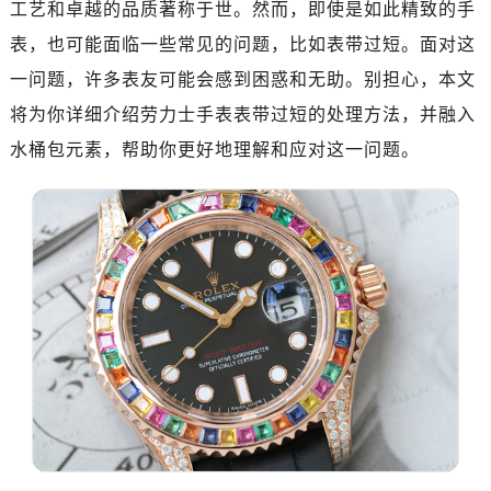
工艺和卓越的品质著称于世。然而，即使是如此精致的手
济南市历下区经十路11111号华润中心写字楼（万象城）15层1508室（需提前预约）
广州市天河区天河路230号万菱汇国际中心写字楼A塔7层704室（需提前预约）
表，也可能面临一些常见的问题，比如表带过短。面对这
广州市越秀区环市东路371-375号世界贸易中心大厦南塔写字楼15层07室（需提前预约）
一问题，许多表友可能会感到困惑和无助。别担心，本文
深圳市罗湖区深南东路5001号华润大厦写字楼17层1701室（需提前预约）
将为你详细介绍劳力士手表表带过短的处理方法，并融入
惠州市惠城区江北文昌一路7号华贸大厦写字楼1座30层05室（需提前预约）
水桶包元素，帮助你更好地理解和应对这一问题。
厦门市思明区湖滨东路95号华润大厦写字楼B座11层1104室（需提前预约）
福州市鼓楼区五四路128-1号恒力城写字楼15层03室（需提前预约）
成都市锦江区人民东路6号SAC东原中心写字楼24层2406B室（需提前预约）
重庆市江北区观音桥步行街2号融恒时代广场写字楼9层902室（需提前预约）
长沙市芙蓉区定王台街道建湘路393号世茂环球金融中心写字楼（芙蓉广场）10层13室（需提前预约）
郑州市二七区铭功路10号华润大厦写字楼29层2905室（需提前预约）
太原市迎泽区解放路15号亨得利名表服务中心（品牌授权店）3层整层（需提前预约）
沈阳市沈河区中街路137号亨得利名表服务中心（品牌授权店）1层整层（需提前预约）
沈阳市沈河区中街路83号亨得利名表服务中心（品牌授权店）1层整层（需提前预约）
乌鲁木齐市天山区红山路26号时代广场（CCMALL）C座17层17-B（需提前预约）
温州市鹿城区锦绣路1067号置信广场10层1015室（需提前预约）