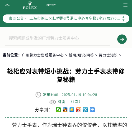
北京市朝阳区建国门外大街甲6号华熙国际中心写字楼D座11层1102室（需提前预约）

天津市和平区赤峰道136号天津国际金融中心写字楼26层2603室（需提前预约）
▲
官网公告>
上海市徐汇区虹桥路3号港汇中心写字楼2座37层3705室（需提前预约）
▼
上海市黄浦区南京东路299号宏伊国际广场写字楼8层806室（需提前预约）
南京市秦淮区中山南路1号（新街口）南京中心写字楼22层C1-1室（需提前预约）
常州市新北区龙锦路1590号现代传媒中心写字楼5号楼10层1008室（需提前预约）
徐州市鼓楼区淮海东路29号苏宁广场IFC国际金融中心写字楼35层3508室（需提前预约）
当前位置：
广州劳力士售后服务中心
>
新闻/知识/问答
>
劳力士知识
>
扬州市邗江区国展路29号星耀天地写字楼1号楼18层1803室（需提前预约）
盐城市盐都区世纪大道5号盐城金融城写字楼1号楼16层1604室（需提前预约）
轻松应对表带短小挑战：劳力士手表表带修
泰州市海陵区永定东路399号置地商务中心东塔写字楼（华润万象城）17层1706室（需提前预约）
复秘籍
宁波市江北区大闸南路500号来福士广场办公楼20层2009室（需提前预约）
杭州市上城区钱江路1366号华润大厦写字楼A座5层503-5室（需提前预约）
发布时间：2025-01-19 10:04:28
金华市金东区东市南街777号金华万达广场写字楼4号楼22层2209室（需提前预约）
阅读：（
1次）
绍兴市越城区胜利东路379号世茂天际中心写字楼8层805室（需提前预约）
分享到：
嘉兴市南湖区广益路705号嘉兴世界贸易中心写字楼A座13层1304室（需提前预约）
劳力士手表，作为瑞士钟表界的佼佼者，以其精湛的
南昌市红谷滩新区红谷中大道998号绿地双子塔（中央广场）A1座办公楼14层07室（需提前预约）