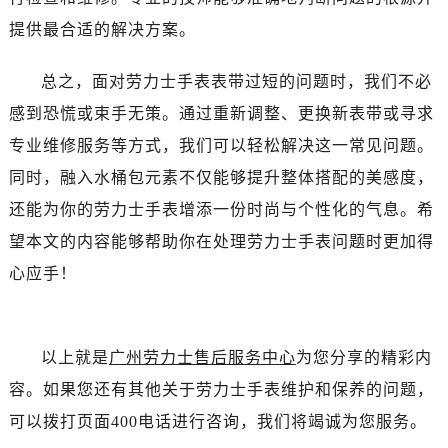
吉林省白城市洮北区明仁南街劳力士售后服务中心（需提前预约）
提供最合适的解决方案。
吉林省白山市浑江区浑江大街劳力士售后服务中心（需提前预约）
吉林省吉林市船营区河南街劳力士售后服务中心（需提前预约）
总之，面对劳力士手表表带过短的问题时，我们不必
吉林省辽源市龙山区人民大街劳力士售后服务中心（需提前预约）
感到恐慌或束手无策。通过重新调整、更换新表带或寻求
吉林省梅河口市新华街道梅河大街劳力士售后服务中心（需提前预约）
专业维修服务等方式，我们可以轻松解决这一常见问题。
吉林省四平市铁东区紫气大路与南九经街交汇处劳力士售后服务中心（需提前预约）
吉林省松原市宁江区五环大街劳力士售后服务中心（需提前预约）
同时，融入水桶包元素不仅能够提升整体搭配的美感度，
吉林省通化市东昌区环通乡江南大街劳力士售后服务中心（需提前预约）
还能为你的劳力士手表增添一份时尚与个性化的气息。希
吉林省延边市延吉市解放路劳力士售后服务中心（需提前预约）
望本文的内容能够帮助你在处理劳力士手表问题时更加得
辽宁省鞍山市铁东区站前街劳力士售后服务中心（需提前预约）
心应手！
辽宁省本溪市平山区胜利路劳力士售后服务中心（需提前预约）
辽宁省朝阳市双塔区新华路劳力士售后服务中心（需提前预约）
辽宁省丹东市振兴区七经街劳力士售后服务中心（需提前预约）
以上就是
广州劳力士售后服务中心
为您分享的精彩内
辽宁省抚顺市新抚区东一路劳力士售后服务中心（需提前预约）
容。如果您还有其他关于劳力士手表维护和保养的问题，
辽宁省阜新市海州区解放大街劳力士售后服务中心（需提前预约）
可以拨打页面400电话进行咨询，我们将竭诚为您服务。
辽宁省葫芦岛市连山区中央路劳力士售后服务中心（需提前预约）