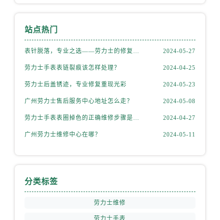
天津市和平区赤峰道136号天津国际金融中心26层2603室劳力士售后服务中心（需提前预约）
安徽省安庆市迎江区人民路劳力士售后服务中心（需提前预约）
站点热门
安徽省蚌埠市蚌山区淮河路劳力士售后服务中心（需提前预约）
安徽省亳州市谯城区魏武大道劳力士售后服务中心（需提前预约）
表针脱落，专业之选——劳力士的修复之道
2024-05-27
安徽省池州市贵池区长江路劳力士售后服务中心（需提前预约）
劳力士手表表链裂痕该怎样处理？
2024-04-25
安徽省滁州市琅琊区南谯北路劳力士售后服务中心（需提前预约）
劳力士后盖锈迹，专业修复重现光彩
2024-05-23
安徽省阜阳市颍州区颍州北路劳力士售后服务中心（需提前预约）
安徽省淮北市相山区淮海路劳力士售后服务中心（需提前预约）
广州劳力士售后服务中心地址怎么走？
2024-05-08
安徽省淮南市田家庵区国庆中路劳力士售后服务中心（需提前预约）
劳力士手表表圈掉色的正确维修步骤是什么？
2024-04-27
安徽省黄山市屯溪区黄山西路劳力士售后服务中心（需提前预约）
广州劳力士维修中心在哪？
2024-05-11
安徽省六安市金安区解放中路劳力士售后服务中心（需提前预约）
安徽省马鞍山市雨山区湖南西路劳力士售后服务中心（需提前预约）
安徽省宿州市埇桥区人民中路劳力士售后服务中心（需提前预约）
分类标签
安徽省铜陵市铜官区石城大道劳力士售后服务中心（需提前预约）
安徽省芜湖市镜湖区中山路步行街劳力士售后服务中心（需提前预约）
劳力士维修
安徽省宣城市宣州区叠嶂西路劳力士售后服务中心（需提前预约）
劳力士手表