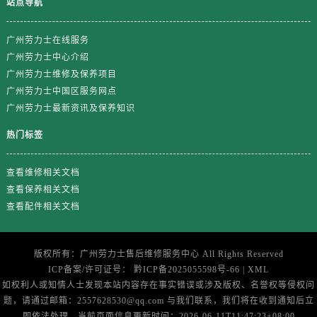
站点导航
山东省临沂市兰山区解放路劳力士售后服务中心（需提前预约）
山东省日照市东港区烟台路劳力士售后服务中心（需提前预约）
广州劳力士在线服务
山东省泰安市泰山区财源街道泰山大街劳力士售后服务中心（需提前预约）
广州劳力士中心介绍
山东省威海市环翠区新威海路89号振华商厦一楼名表维修劳力士售后服务中心（需提前预约）
广州劳力士维修及保养项目
山东省潍坊市奎文区东风东街劳力士售后服务中心（需提前预约）
广州劳力士中国区服务网点
山东省枣庄市滕州市北辛路与善国路交叉口劳力士售后服务中心（需提前预约）
广州劳力士最新资讯及保养知识
山东省淄博市张店区金晶大道劳力士售后服务中心（需提前预约）
热门标签
上海市黄浦区南京东路299号宏伊国际广场写字楼8层806室劳力士售后服务中心（需提前预约）
上海市徐汇区虹桥路3号港汇中心2座37层3705室劳力士售后服务中心（需提前预约）
查看维修相关文档
浙江省杭州市上城区钱江路1366号华润大厦A座5层503-5室劳力士售后服务中心（需提前预约）
查看保养相关文档
浙江省湖州市吴兴区劳动路劳力士售后服务中心（需提前预约）
查看配件相关文档
浙江省嘉兴市南湖区广益路705号嘉兴世界贸易中心A座13层1304室劳力士售后服务中心（需提前预约）
浙江省金华市金东区东市南街777号金华万达广场4号楼22楼2209室劳力士售后服务中心（需提前预约）
版权所有：
广州劳力士售后维修服务中心
All Rights Reserved
浙江省丽水市莲都区解放街劳力士售后服务中心（需提前预约）
ICP备案/许可证号：
黔ICP备2025055598号-66
|
XML
浙江省宁波市江北区大闸南路500号来福士广场办公楼20层2009室劳力士售后服务中心（需提前预约）
如权利人或知情人士发现本站内容存在事实错误或涉及版权、名誉权等侵权问
题，请通过邮箱：2557628530@qq.com 与我们联系，我们将在收到通知后立
浙江省衢州市柯城区上街劳力士售后服务中心（需提前预约）
即依法处理。当前页面信息更新时间：2026-06-11T11:47:23+08:00