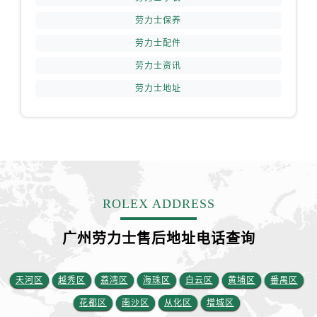
福建省龙岩市新罗区九一南路劳力士售后服务中心（需提前预约）
劳力士保养
福建省南平市建阳区人民西路劳力士售后服务中心（需提前预约）
劳力士配件
福建省宁德市蕉城区天湖东路劳力士售后服务中心（需提前预约）
福建省莆田市城厢区霞林街道荔华东大道劳力士售后服务中心（需提前预约）
劳力士资讯
福建省三明市三元区东乾二路劳力士售后服务中心（需提前预约）
劳力士地址
福建省漳州市龙文区步港路劳力士售后服务中心（需提前预约）
江苏省常州市新北区龙锦路1590号现代传媒中心5号楼10层1008室劳力士售后服务中心（需提前预约）
江苏省淮安市清江浦区淮海北路劳力士售后服务中心（需提前预约）
江苏省连云港市海州区通灌北路劳力士售后服务中心（需提前预约）
江苏省南京市秦淮区中山南路1号南京中心22层22-C1-C3室劳力士售后服务中心（需提前预约）
ROLEX ADDRESS
江苏省宿迁市宿城区西湖路劳力士售后服务中心（需提前预约）
江苏省泰州市海陵区永定东路399号置地商务中心东塔（华润万象城）17层1706室劳力士售后服务中心（需提前预约）
广州劳力士售后地址电话查询
江苏省徐州市鼓楼区淮海东路29号苏宁广场IFC国际金融中心35层3508室劳力士售后服务中心（需提前预约）
江苏省盐城市盐都区世纪大道5号盐城金融城写字楼1号楼16层1604室劳力士售后服务中心（需提前预约）
天河区
越秀区
荔湾区
海珠区
白云区
黄埔区
番禺区
江苏省扬州市邗江区国展路29号星耀天地写字楼1号楼18层1803室劳力士售后服务中心（需提前预约）
江苏省镇江市京口区中山东路劳力士售后服务中心（需提前预约）
花都区
南沙区
从化区
增城区