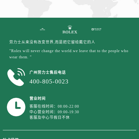
江西省抚州市临川区赣东大道劳力士售后服务中心（需提前预约）
江西省赣州市章贡区文清路劳力士售后服务中心（需提前预约）
江西省吉安市吉州区井冈山大道劳力士售后服务中心（需提前预约）
江西省景德镇市珠山区珠山中路劳力士售后服务中心（需提前预约）
江西省九江市浔阳区浔阳路劳力士售后服务中心（需提前预约）
劳力士从来没有改变世界,而是把它留给戴它的人
江西省南昌市红谷滩新区红谷中大道998号绿地双子塔（中央广场）A1座办公楼14层1407室劳力士售后服务中心（需提前预约）
"Rolex will never change the world.we leave that to the people who
江西省萍乡市安源区萍安北大道与康庄路交叉口劳力士售后服务中心（需提前预约）
wear them. ”
江西省上饶市信州区滨江西路劳力士售后服务中心（需提前预约）
江西省新余市渝水区北湖西路劳力士售后服务中心（需提前预约）
广州劳力士售后电话
400-805-0023
江西省宜春市袁州区中山中路劳力士售后服务中心（需提前预约）
江西省鹰潭市月湖区胜利东路劳力士售后服务中心（需提前预约）
山东省德州市德城区东风中路劳力士售后服务中心（需提前预约）
营业时间
客服在线时间：08:00-22:00
山东省东营市东营区济南路劳力士售后服务中心（需提前预约）
中心营业时间：09:00-19:30
山东省济南市历下区经十路11111号华润中心写字楼（万象城）15层1508室劳力士售后服务中心（需提前预约）
客服及中心节假日不休
山东省济宁市任城区太白楼路劳力士售后服务中心（需提前预约）
山东省莱芜市文化南路8号银座商城名表维修一楼名表维修劳力士售后服务中心（需提前预约）