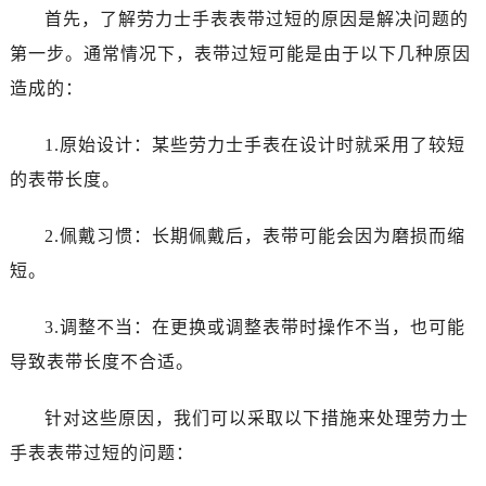
哈尔滨市道里区友谊西路600号富力中心T2座写字楼29层03室（需提前预约，营业时间：8:30-18:30）
首先，了解劳力士手表表带过短的原因是解决问题的
大连市中山区人民路15号国际金融大厦7层G室（需提前预约）
第一步。通常情况下，表带过短可能是由于以下几种原因
佛山市禅城区季华五路57号万科金融中心C座12层1205室（需提前预约）
造成的：
东莞市东城街道鸿福东路1号民盈国贸中心T1写字楼9层907室（需提前预约）
无锡市梁溪区人民中路139号恒隆广场写字楼1座11层1104室（需提前预约）
1.原始设计：某些劳力士手表在设计时就采用了较短
南通市崇川区工农路57号圆融广场写字楼16层1603室（需提前预约）
的表带长度。
苏州市苏州工业园区星港街199号苏州中心办公楼C座22层08室（需提前预约）
武汉市江汉区解放大道686号世界贸易大厦38层09室（需提前预约）
2.佩戴习惯：长期佩戴后，表带可能会因为磨损而缩
南宁市青秀区金湖路59号地王大厦12楼1224室（需提前预约）
短。
合肥市蜀山区潜山路111号万象城华润大厦B座12楼03室（需提前预约）
泉州市丰泽区宝洲路729号浦西万达中心写字楼A座7楼709室（需提前预约）
3.调整不当：在更换或调整表带时操作不当，也可能
青岛市南区山东路6号华润大厦B座22层04室（需提前预约）
导致表带长度不合适。
烟台市芝罘区胜利路139号万达金融中心A座907室（需提前预约）
长春市朝阳区西安大路727号中银大厦A座(旺进大厦)18层09室（需提前预约）
针对这些原因，我们可以采取以下措施来处理劳力士
贵阳市南明区都司高架桥路33号亨特国际金融中心14楼14D（需提前预约）
手表表带过短的问题：
昆明市盘龙区北京路928号同德昆明广场写字楼10层06室（需提前预约）