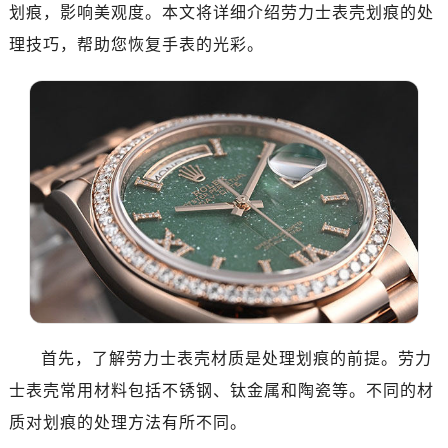
绍兴市越城区胜利东路379号世茂天际中心写字楼8层805室（需提前预约）
划痕，影响美观度。本文将详细介绍劳力士表壳划痕的处
嘉兴市南湖区广益路705号嘉兴世界贸易中心写字楼A座13层1304室（需提前预约）
理技巧，帮助您恢复手表的光彩。
南昌市红谷滩新区红谷中大道998号绿地双子塔（中央广场）A1座办公楼14层07室（需提前预约）
济南市历下区经十路11111号华润中心写字楼（万象城）15层1508室（需提前预约）
广州市天河区天河路230号万菱汇国际中心写字楼A塔7层704室（需提前预约）
广州市越秀区环市东路371-375号世界贸易中心大厦南塔写字楼15层07室（需提前预约）
深圳市罗湖区深南东路5001号华润大厦写字楼17层1701室（需提前预约）
惠州市惠城区江北文昌一路7号华贸大厦写字楼1座30层05室（需提前预约）
厦门市思明区湖滨东路95号华润大厦写字楼B座11层1104室（需提前预约）
福州市鼓楼区五四路128-1号恒力城写字楼15层03室（需提前预约）
成都市锦江区人民东路6号SAC东原中心写字楼24层2406B室（需提前预约）
重庆市江北区观音桥步行街2号融恒时代广场写字楼9层902室（需提前预约）
长沙市芙蓉区定王台街道建湘路393号世茂环球金融中心写字楼（芙蓉广场）10层13室（需提前预约）
首先，了解劳力士表壳材质是处理划痕的前提。劳力
郑州市二七区铭功路10号华润大厦写字楼29层2905室（需提前预约）
士表壳常用材料包括不锈钢、钛金属和陶瓷等。不同的材
太原市迎泽区解放路15号亨得利名表服务中心（品牌授权店）3层整层（需提前预约）
质对划痕的处理方法有所不同。
沈阳市沈河区中街路137号亨得利名表服务中心（品牌授权店）1层整层（需提前预约）