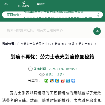
2026年6月劳力士全国官方售后客户服务热线：400-805-0023

2026年6月劳力士售后服务中心最新网点地址：
▲
官网公告>
北京市东城区东长安街1号东方广场写字楼W3座6层602室（需提前预约）
▼
北京市朝阳区建国门外大街甲6号华熙国际中心写字楼D座11层1102室（需提前预约）
天津市和平区赤峰道136号天津国际金融中心写字楼26层2603室（需提前预约）
上海市徐汇区虹桥路3号港汇中心写字楼2座37层3705室（需提前预约）
上海市黄浦区南京东路299号宏伊国际广场写字楼8层806室（需提前预约）
当前位置：
广州劳力士售后服务中心
>
新闻/知识/问答
>
劳力士知识
>
南京市秦淮区中山南路1号（新街口）南京中心写字楼22层C1-1室（需提前预约）
常州市新北区龙锦路1590号现代传媒中心写字楼5号楼10层1008室（需提前预约）
划痕不再忧：劳力士表壳划痕修复秘籍
徐州市鼓楼区淮海东路29号苏宁广场IFC国际金融中心写字楼35层3508室（需提前预约）
扬州市邗江区国展路29号星耀天地写字楼1号楼18层1803室（需提前预约）
发布时间：2025-01-07 10:59:27
盐城市盐都区世纪大道5号盐城金融城写字楼1号楼16层1604室（需提前预约）
阅读：（
1次）
泰州市海陵区永定东路399号置地商务中心东塔写字楼（华润万象城）17层1706室（需提前预约）
分享到：
宁波市江北区大闸南路500号来福士广场办公楼20层2009室（需提前预约）
劳力士手表以其精湛的工艺和精准的走时赢得了无数
杭州市上城区钱江路1366号华润大厦写字楼A座5层503-5室（需提前预约）
消费者的青睐。然而，随着时间的推移，表壳难免会出现
金华市金东区东市南街777号金华万达广场写字楼4号楼22层2209室（需提前预约）