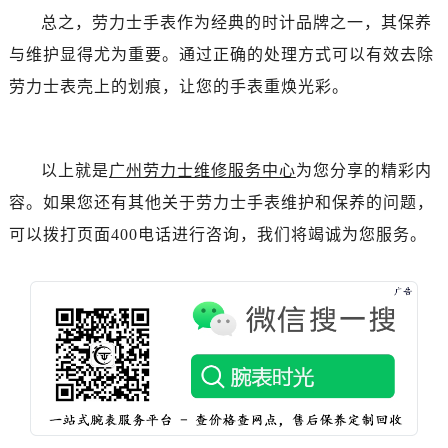
辽宁省抚顺市新抚区东一路劳力士售后服务中心（需提前预约）
总之，劳力士手表作为经典的时计品牌之一，其保养
辽宁省阜新市海州区解放大街劳力士售后服务中心（需提前预约）
与维护显得尤为重要。通过正确的处理方式可以有效去除
辽宁省葫芦岛市连山区中央路劳力士售后服务中心（需提前预约）
劳力士表壳上的划痕，让您的手表重焕光彩。
辽宁省锦州市古塔区中央大街劳力士售后服务中心（需提前预约）
辽宁省辽阳市白塔区新运大街劳力士售后服务中心（需提前预约）
辽宁省盘锦市兴隆台区石油大街劳力士售后服务中心（需提前预约）
以上就是
广州劳力士维修服务中心
为您分享的精彩内
辽宁省铁岭市银州区南马路劳力士售后服务中心（需提前预约）
容。如果您还有其他关于劳力士手表维护和保养的问题，
辽宁省营口市站前区市府路与渤海大街交叉口劳力士售后服务中心（需提前预约）
辽宁省沈阳市沈河区中街路137号亨得利名表维修授权店1楼劳力士售后服务中心（需提前预约）
可以拨打页面400电话进行咨询，我们将竭诚为您服务。
辽宁省沈阳市沈河区中街路83号亨得利名表维修授权店1楼劳力士售后服务中心（需提前预约）
北京市朝阳区建国门外大街甲6号华熙国际中心D座11层1102室劳力士售后服务中心（需提前预约）
北京市东城区东长安街1号王府井东方广场W3座6层602室劳力士售后服务中心（需提前预约）
河北省保定市竞秀区朝阳北大街北国先天下劳力士售后服务中心（需提前预约）
内蒙古自治区阿拉善盟市左旗土尔扈特大街劳力士售后服务中心（需提前预约）
内蒙古自治区巴彦淖尔市临河区新华街劳力士售后服务中心（需提前预约）
内蒙古自治区包头市青山区幸福路甲3号王府井百货名表维修劳力士售后服务中心（需提前预约）