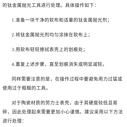
长春市朝阳区西安大路727号中银大厦A座(旺进大厦)18层09室（需提前预约）
的钛金属抛光工具进行处理。具体操作如下：
贵阳市南明区都司高架桥路33号亨特国际金融中心14楼14D（需提前预约）
昆明市盘龙区北京路928号同德昆明广场写字楼10层06室（需提前预约）
1.准备一块干净的软布和适量的钛金属抛光剂；
石家庄市长安区中山东路39号勒泰中心写字楼B座13层07室（需提前预约）
西安市碑林区南关正街88号华侨城长安国际中心E座6楼10室（需提前预约）
2.将钛金属抛光剂均匀涂抹在软布上；
海口市龙华区金贸东路5号海口华润大厦B座17层1707室（需提前预约）
3.用软布轻轻擦拭表壳上的划痕处；
唐山市路南区新华东道100号万达广场写字楼A座10层1002室（需提前预约）
台州市椒江区东海大道1800号腾达中心东1幢20楼2002室（需提前预约）
4.重复上述步骤，直至划痕消失或明显减轻。
黑龙江省大庆市萨尔图区会战大街劳力士售后服务中心（需提前预约）
黑龙江省鹤岗市向阳区红军路劳力士售后服务中心（需提前预约）
同样需要注意的是，在操作过程中要避免用力过猛或
黑龙江省黑河市爱辉区中央街劳力士售后服务中心（需提前预约）
使用过于粗糙的工具。
黑龙江省鸡西市鸡冠区红军路劳力士售后服务中心（需提前预约）
黑龙江省佳木斯市向阳区长安路劳力士售后服务中心（需提前预约）
对于陶瓷材质的劳力士表壳，由于其硬度较低且易
黑龙江省牡丹江市东安区太平路劳力士售后服务中心（需提前预约）
碎，因此处理起来需要更加小心谨慎。建议采用以下方法
黑龙江省七台河市桃山区大同街劳力士售后服务中心（需提前预约）
进行处理：
黑龙江省齐齐哈尔市龙沙区龙华路劳力士售后服务中心（需提前预约）