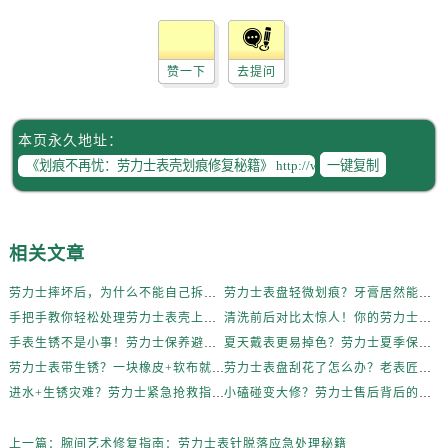
内蒙古自治区赤峰市红山区哈达街劳力士售后服务中心（需提前预约）
内蒙古自治区鄂尔多斯市东胜区伊金霍洛街劳力士售后服务中心（需提前预约）
内蒙古自治区呼伦贝尔市海拉尔区中央街劳力士售后服务中心（需提前预约）
赞一下
去提问
内蒙古自治区通辽市科尔沁区明仁大街劳力士售后服务中心（需提前预约）
内蒙古自治区乌海市海勃湾区人民南路劳力士售后服务中心（需提前预约）
本页永久地址：
内蒙古自治区乌兰察布市集宁区恩和大街劳力士售后服务中心（需提前预约）
一键复制
内蒙古自治区锡林郭勒盟市锡林浩特市光明街与额尔敦路交叉口劳力士售后服务中心（需提前预约）
内蒙古自治区兴安盟市乌兰浩特市兴安大街劳力士售后服务中心（需提前预约）
山西省大同市平城区迎宾街劳力士售后服务中心（需提前预约）
相关文章
山西省晋城市城区黄华街劳力士售后服务中心（需提前预约）
山西省晋中市榆次区顺城街劳力士售后服务中心（需提前预约）
劳力士摔坏后，为什么不能自己拆？真相惊人
劳力士表盘轻微划痕？牙膏居然能派上大用场！
山西省临汾市尧都区解放路劳力士售后服务中心（需提前预约）
手把手教你轻松处理劳力士表壳上的烦人划痕
清洗前后对比太惊人！你的劳力士也该洗个澡了
山西省吕梁市离石区永宁中路与建设街交叉口劳力士售后服务中心（需提前预约）
手表生锈不是小事！劳力士保养避坑指南
夏天戴表更易掉色？劳力士夏季保养秘籍公开
劳力士表带生锈？一块橡皮+软布就能搞定！
劳力士表盘刮花了怎么办？老表匠私藏技巧大公开
山西省朔州市朔城区怡西路与鄯阳西街交汇处劳力士售后服务中心（需提前预约）
进水+生锈灾难？劳力士紧急抢救指南
小磕碰变大修？劳力士售后背后的逻辑解析
山西省忻州市忻府区和平东街与七一南路交叉口劳力士售后服务中心（需提前预约）
山西省阳泉市郊区平阳东街与新城大道交叉口劳力士售后服务中心（需提前预约）
上一篇：
腕间艺术修复指南：劳力士表针脱落应急处理秘籍