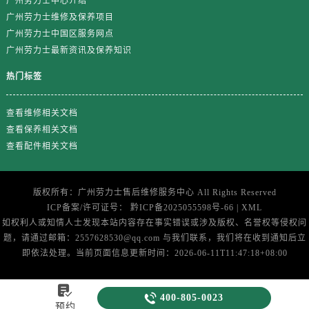
广州劳力士中心介绍
浙江省丽水市莲都区解放街劳力士售后服务中心（需提前预约）
广州劳力士维修及保养项目
浙江省宁波市江北区大闸南路500号来福士广场办公楼20层2009室劳力士售后服务中心（需提前预约）
广州劳力士中国区服务网点
浙江省衢州市柯城区上街劳力士售后服务中心（需提前预约）
广州劳力士最新资讯及保养知识
浙江省绍兴市越城区胜利东路379号世茂天际中心写字楼8层805室劳力士售后服务中心（需提前预约）
热门标签
浙江省舟山市定海区解放东路劳力士售后服务中心（需提前预约）
澳门特别行政区大堂区议事亭前地（新马路）劳力士售后服务中心（需提前预约）
查看维修相关文档
澳门特别行政区风顺堂区南湾大马路劳力士售后服务中心（需提前预约）
查看保养相关文档
澳门特别行政区花地玛堂区关闸广场劳力士售后服务中心（需提前预约）
查看配件相关文档
澳门特别行政区花王堂区大三巴商圈劳力士售后服务中心（需提前预约）
澳门特别行政区嘉模堂区官也街劳力士售后服务中心（需提前预约）
版权所有：
广州劳力士售后维修服务中心
All Rights Reserved
澳门省路氹城市金光大道劳力士售后服务中心（需提前预约）
ICP备案/许可证号：
黔ICP备2025055598号-66
|
XML
澳门特别行政区望德堂区塔石广场劳力士售后服务中心（需提前预约）
如权利人或知情人士发现本站内容存在事实错误或涉及版权、名誉权等侵权问
福建省福州市鼓楼区五四路128-1号恒力城写字楼15层03室劳力士售后服务中心（需提前预约）
题，请通过邮箱：2557628530@qq.com 与我们联系，我们将在收到通知后立
即依法处理。当前页面信息更新时间：2026-06-11T11:47:18+08:00
福建省厦门市思明区湖滨东路95号万象城华润大厦B座11层1104室劳力士售后服务中心（需提前预约）
广东省潮州市潮安区新风路与潮汕路交汇处劳力士售后服务中心（需提前预约）

广东省广州市天河区天河路230号万菱汇国际中心A塔7层704室劳力士售后服务中心（需提前预约）

400-805-0023
预约