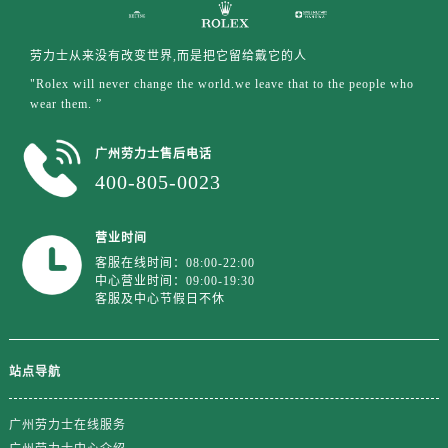
山东省济南市历下区经十路11111号华润中心写字楼（万象城）15层1508室劳力士售后服务中心（需提前预约）
山东省济宁市任城区太白楼路劳力士售后服务中心（需提前预约）
劳力士从来没有改变世界,而是把它留给戴它的人
山东省莱芜市文化南路8号银座商城名表维修一楼名表维修劳力士售后服务中心（需提前预约）
"Rolex will never change the world.we leave that to the people who
山东省临沂市兰山区解放路劳力士售后服务中心（需提前预约）
wear them. ”
山东省日照市东港区烟台路劳力士售后服务中心（需提前预约）
山东省泰安市泰山区财源街道泰山大街劳力士售后服务中心（需提前预约）
广州劳力士售后电话
山东省威海市环翠区新威海路89号振华商厦一楼名表维修劳力士售后服务中心（需提前预约）
400-805-0023
山东省潍坊市奎文区东风东街劳力士售后服务中心（需提前预约）
山东省枣庄市滕州市北辛路与善国路交叉口劳力士售后服务中心（需提前预约）
营业时间
山东省淄博市张店区金晶大道劳力士售后服务中心（需提前预约）
客服在线时间：08:00-22:00
中心营业时间：09:00-19:30
上海市黄浦区南京东路299号宏伊国际广场写字楼8层806室劳力士售后服务中心（需提前预约）
客服及中心节假日不休
上海市徐汇区虹桥路3号港汇中心2座37层3705室劳力士售后服务中心（需提前预约）
浙江省杭州市上城区钱江路1366号华润大厦A座5层503-5室劳力士售后服务中心（需提前预约）
浙江省湖州市吴兴区劳动路劳力士售后服务中心（需提前预约）
站点导航
浙江省嘉兴市南湖区广益路705号嘉兴世界贸易中心A座13层1304室劳力士售后服务中心（需提前预约）
广州劳力士在线服务
浙江省金华市金东区东市南街777号金华万达广场4号楼22楼2209室劳力士售后服务中心（需提前预约）