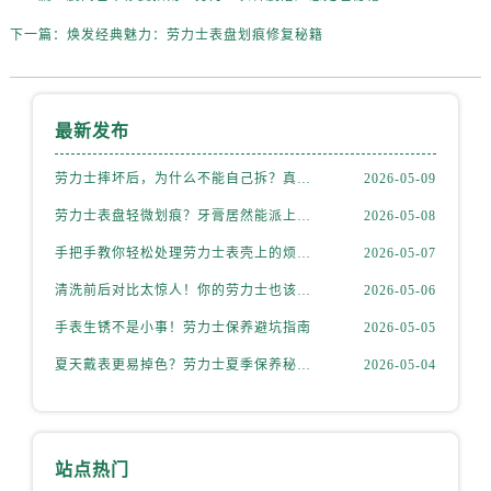
山西省运城市盐湖区河东街劳力士售后服务中心（需提前预约）
下一篇：
焕发经典魅力：劳力士表盘划痕修复秘籍
山西省长治市潞州区英雄中路劳力士售后服务中心（需提前预约）
山西省太原市迎泽区迎泽街道解放路15号亨得利名表维修授权店3楼劳力士售后服务中心（需提前预约）
天津市和平区赤峰道136号天津国际金融中心26层2603室劳力士售后服务中心（需提前预约）
最新发布
安徽省安庆市迎江区人民路劳力士售后服务中心（需提前预约）
安徽省蚌埠市蚌山区淮河路劳力士售后服务中心（需提前预约）
劳力士摔坏后，为什么不能自己拆？真相惊人
2026-05-09
安徽省亳州市谯城区魏武大道劳力士售后服务中心（需提前预约）
劳力士表盘轻微划痕？牙膏居然能派上大用场！
2026-05-08
安徽省池州市贵池区长江路劳力士售后服务中心（需提前预约）
安徽省滁州市琅琊区南谯北路劳力士售后服务中心（需提前预约）
手把手教你轻松处理劳力士表壳上的烦人划痕
2026-05-07
安徽省阜阳市颍州区颍州北路劳力士售后服务中心（需提前预约）
清洗前后对比太惊人！你的劳力士也该洗个澡了
2026-05-06
安徽省淮北市相山区淮海路劳力士售后服务中心（需提前预约）
手表生锈不是小事！劳力士保养避坑指南
2026-05-05
安徽省淮南市田家庵区国庆中路劳力士售后服务中心（需提前预约）
夏天戴表更易掉色？劳力士夏季保养秘籍公开
2026-05-04
安徽省黄山市屯溪区黄山西路劳力士售后服务中心（需提前预约）
安徽省六安市金安区解放中路劳力士售后服务中心（需提前预约）
安徽省马鞍山市雨山区湖南西路劳力士售后服务中心（需提前预约）
安徽省宿州市埇桥区人民中路劳力士售后服务中心（需提前预约）
站点热门