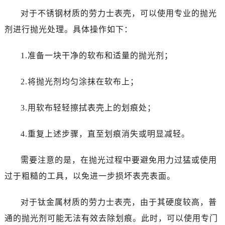
沈阳市沈河区中街路83号亨得利名表服务中心（品牌授权店）1层整层（需提前预约）
对于不锈钢材质的劳力士表壳，可以使用专业的抛光
乌鲁木齐市天山区红山路26号时代广场（CCMALL）C座17层17-B（需提前预约）
剂进行抛光处理。具体操作如下：
温州市鹿城区锦绣路1067号置信广场10层1015室（需提前预约）
哈尔滨市道里区友谊西路600号富力中心T2座写字楼29层03室（需提前预约，营业时间：8:30-18:30）
1.准备一块干净的软布和适量的抛光剂；
大连市中山区人民路15号国际金融大厦7层G室（需提前预约）
佛山市禅城区季华五路57号万科金融中心C座12层1205室（需提前预约）
2.将抛光剂均匀涂抹在软布上；
东莞市东城街道鸿福东路1号民盈国贸中心T1写字楼9层907室（需提前预约）
无锡市梁溪区人民中路139号恒隆广场写字楼1座11层1104室（需提前预约）
3.用软布轻轻擦拭表壳上的划痕处；
南通市崇川区工农路57号圆融广场写字楼16层1603室（需提前预约）
苏州市苏州工业园区星港街199号苏州中心办公楼C座22层08室（需提前预约）
4.重复上述步骤，直至划痕消失或明显减轻。
武汉市江汉区解放大道686号世界贸易大厦38层09室（需提前预约）
南宁市青秀区金湖路59号地王大厦12楼1224室（需提前预约）
需要注意的是，在抛光过程中要避免用力过猛或使用
合肥市蜀山区潜山路111号万象城华润大厦B座12楼03室（需提前预约）
过于粗糙的工具，以免进一步损坏表壳表面。
泉州市丰泽区宝洲路729号浦西万达中心写字楼A座7楼709室（需提前预约）
青岛市南区山东路6号华润大厦B座22层04室（需提前预约）
对于钛金属材质的劳力士表壳，由于其硬度较高，普
烟台市芝罘区胜利路139号万达金融中心A座907室（需提前预约）
通的抛光剂可能无法有效去除划痕。此时，可以使用专门