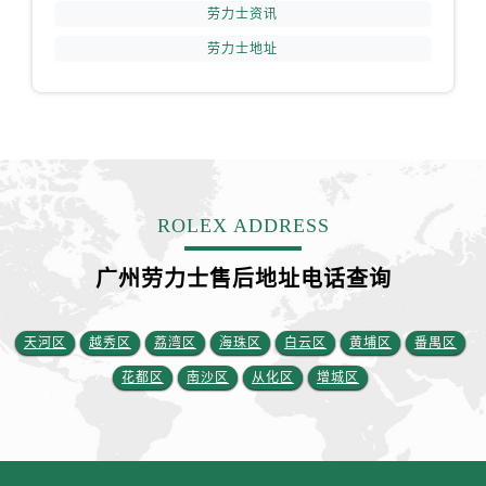
江苏省盐城市盐都区世纪大道5号盐城金融城写字楼1号楼16层1604室劳力士售后服务中心（需提前预约）
劳力士资讯
江苏省扬州市邗江区国展路29号星耀天地写字楼1号楼18层1803室劳力士售后服务中心（需提前预约）
劳力士地址
江苏省镇江市京口区中山东路劳力士售后服务中心（需提前预约）
江西省抚州市临川区赣东大道劳力士售后服务中心（需提前预约）
江西省赣州市章贡区文清路劳力士售后服务中心（需提前预约）
江西省吉安市吉州区井冈山大道劳力士售后服务中心（需提前预约）
江西省景德镇市珠山区珠山中路劳力士售后服务中心（需提前预约）
江西省九江市浔阳区浔阳路劳力士售后服务中心（需提前预约）
ROLEX ADDRESS
江西省南昌市红谷滩新区红谷中大道998号绿地双子塔（中央广场）A1座办公楼14层1407室劳力士售后服务中心（需提前预约）
广州劳力士售后地址电话查询
江西省萍乡市安源区萍安北大道与康庄路交叉口劳力士售后服务中心（需提前预约）
江西省上饶市信州区滨江西路劳力士售后服务中心（需提前预约）
江西省新余市渝水区北湖西路劳力士售后服务中心（需提前预约）
天河区
越秀区
荔湾区
海珠区
白云区
黄埔区
番禺区
江西省宜春市袁州区中山中路劳力士售后服务中心（需提前预约）
花都区
南沙区
从化区
增城区
江西省鹰潭市月湖区胜利东路劳力士售后服务中心（需提前预约）
山东省德州市德城区东风中路劳力士售后服务中心（需提前预约）
山东省东营市东营区济南路劳力士售后服务中心（需提前预约）