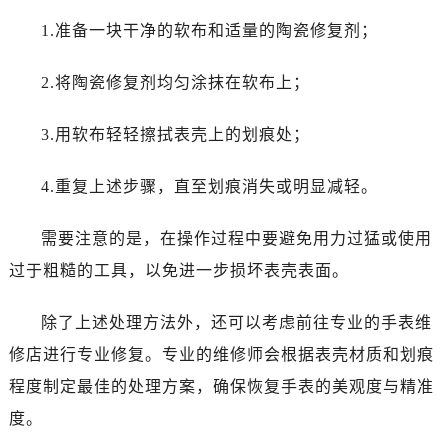
黑龙江省双鸭山市尖山区新兴大街劳力士售后服务中心（需提前预约）
1.准备一块干净的软布和适量的陶瓷修复剂；
黑龙江省绥化市北林区新华街与康庄路交叉口劳力士售后服务中心（需提前预约）
黑龙江省伊春市伊美区通河路劳力士售后服务中心（需提前预约）
2.将陶瓷修复剂均匀涂抹在软布上；
吉林省白城市洮北区明仁南街劳力士售后服务中心（需提前预约）
吉林省白山市浑江区浑江大街劳力士售后服务中心（需提前预约）
3.用软布轻轻擦拭表壳上的划痕处；
吉林省吉林市船营区河南街劳力士售后服务中心（需提前预约）
吉林省辽源市龙山区人民大街劳力士售后服务中心（需提前预约）
4.重复上述步骤，直至划痕消失或明显减轻。
吉林省梅河口市新华街道梅河大街劳力士售后服务中心（需提前预约）
吉林省四平市铁东区紫气大路与南九经街交汇处劳力士售后服务中心（需提前预约）
需要注意的是，在操作过程中要避免用力过猛或使用
吉林省松原市宁江区五环大街劳力士售后服务中心（需提前预约）
过于粗糙的工具，以免进一步损坏表壳表面。
吉林省通化市东昌区环通乡江南大街劳力士售后服务中心（需提前预约）
吉林省延边市延吉市解放路劳力士售后服务中心（需提前预约）
除了上述处理方法外，还可以考虑前往专业的手表维
辽宁省鞍山市铁东区站前街劳力士售后服务中心（需提前预约）
修店进行专业修复。专业的维修师会根据表壳材质和划痕
辽宁省本溪市平山区胜利路劳力士售后服务中心（需提前预约）
程度制定最佳的处理方案，确保恢复手表的美观度与精准
辽宁省朝阳市双塔区新华路劳力士售后服务中心（需提前预约）
度。
辽宁省丹东市振兴区七经街劳力士售后服务中心（需提前预约）