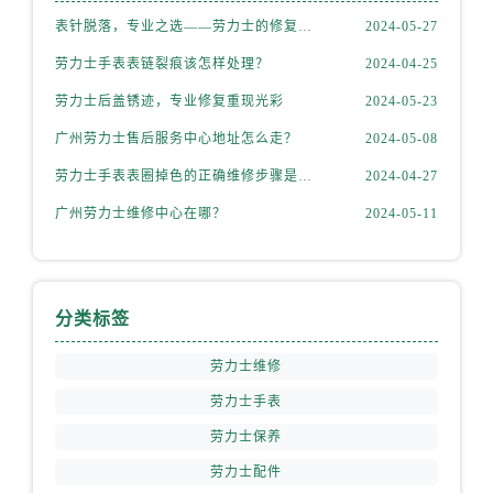
安徽省铜陵市铜官区石城大道劳力士售后服务中心（需提前预约）
表针脱落，专业之选——劳力士的修复之道
2024-05-27
安徽省芜湖市镜湖区中山路步行街劳力士售后服务中心（需提前预约）
劳力士手表表链裂痕该怎样处理？
2024-04-25
安徽省宣城市宣州区叠嶂西路劳力士售后服务中心（需提前预约）
福建省龙岩市新罗区九一南路劳力士售后服务中心（需提前预约）
劳力士后盖锈迹，专业修复重现光彩
2024-05-23
福建省南平市建阳区人民西路劳力士售后服务中心（需提前预约）
广州劳力士售后服务中心地址怎么走？
2024-05-08
福建省宁德市蕉城区天湖东路劳力士售后服务中心（需提前预约）
劳力士手表表圈掉色的正确维修步骤是什么？
2024-04-27
福建省莆田市城厢区霞林街道荔华东大道劳力士售后服务中心（需提前预约）
广州劳力士维修中心在哪？
2024-05-11
福建省三明市三元区东乾二路劳力士售后服务中心（需提前预约）
福建省漳州市龙文区步港路劳力士售后服务中心（需提前预约）
江苏省常州市新北区龙锦路1590号现代传媒中心5号楼10层1008室劳力士售后服务中心（需提前预约）
江苏省淮安市清江浦区淮海北路劳力士售后服务中心（需提前预约）
分类标签
江苏省连云港市海州区通灌北路劳力士售后服务中心（需提前预约）
劳力士维修
江苏省南京市秦淮区中山南路1号南京中心22层22-C1-C3室劳力士售后服务中心（需提前预约）
劳力士手表
江苏省宿迁市宿城区西湖路劳力士售后服务中心（需提前预约）
劳力士保养
江苏省泰州市海陵区永定东路399号置地商务中心东塔（华润万象城）17层1706室劳力士售后服务中心（需提前预约）
江苏省徐州市鼓楼区淮海东路29号苏宁广场IFC国际金融中心35层3508室劳力士售后服务中心（需提前预约）
劳力士配件