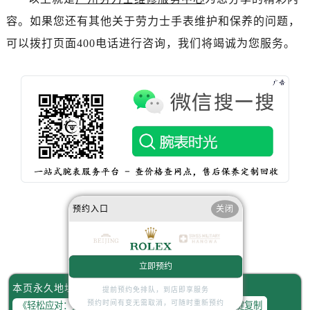
辽宁省辽阳市白塔区新运大街劳力士售后服务中心（需提前预约）
容。如果您还有其他关于劳力士手表维护和保养的问题，
辽宁省盘锦市兴隆台区石油大街劳力士售后服务中心（需提前预约）
可以拨打页面400电话进行咨询，我们将竭诚为您服务。
辽宁省铁岭市银州区南马路劳力士售后服务中心（需提前预约）
辽宁省营口市站前区市府路与渤海大街交叉口劳力士售后服务中心（需提前预约）
辽宁省沈阳市沈河区中街路137号亨得利名表维修授权店1楼劳力士售后服务中心（需提前预约）
辽宁省沈阳市沈河区中街路83号亨得利名表维修授权店1楼劳力士售后服务中心（需提前预约）
北京市朝阳区建国门外大街甲6号华熙国际中心D座11层1102室劳力士售后服务中心（需提前预约）
北京市东城区东长安街1号王府井东方广场W3座6层602室劳力士售后服务中心（需提前预约）
河北省保定市竞秀区朝阳北大街北国先天下劳力士售后服务中心（需提前预约）
内蒙古自治区阿拉善盟市左旗土尔扈特大街劳力士售后服务中心（需提前预约）
内蒙古自治区巴彦淖尔市临河区新华街劳力士售后服务中心（需提前预约）
预约入口
关闭
内蒙古自治区包头市青山区幸福路甲3号王府井百货名表维修劳力士售后服务中心（需提前预约）
内蒙古自治区赤峰市红山区哈达街劳力士售后服务中心（需提前预约）
赞一下
去提问
内蒙古自治区鄂尔多斯市东胜区伊金霍洛街劳力士售后服务中心（需提前预约）
立即预约
内蒙古自治区呼伦贝尔市海拉尔区中央街劳力士售后服务中心（需提前预约）
本页永久地址：
提前预约免排队，到店即享服务
内蒙古自治区通辽市科尔沁区明仁大街劳力士售后服务中心（需提前预约）
预约时间有变无需取消，可随时重新预约
一键复制