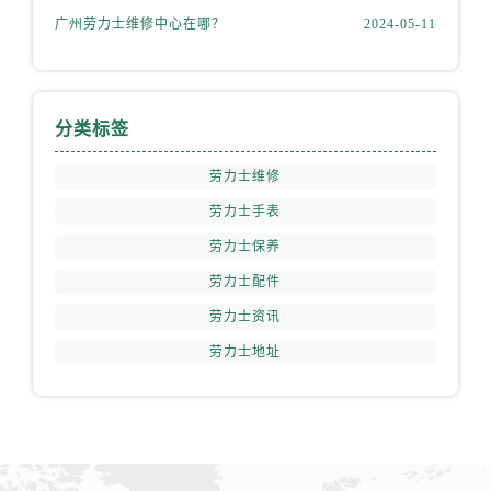
福建省南平市建阳区人民西路劳力士售后服务中心（需提前预约）
广州劳力士维修中心在哪？
2024-05-11
福建省宁德市蕉城区天湖东路劳力士售后服务中心（需提前预约）
福建省莆田市城厢区霞林街道荔华东大道劳力士售后服务中心（需提前预约）
福建省三明市三元区东乾二路劳力士售后服务中心（需提前预约）
分类标签
福建省漳州市龙文区步港路劳力士售后服务中心（需提前预约）
江苏省常州市新北区龙锦路1590号现代传媒中心5号楼10层1008室劳力士售后服务中心（需提前预约）
劳力士维修
江苏省淮安市清江浦区淮海北路劳力士售后服务中心（需提前预约）
劳力士手表
江苏省连云港市海州区通灌北路劳力士售后服务中心（需提前预约）
劳力士保养
江苏省南京市秦淮区中山南路1号南京中心22层22-C1-C3室劳力士售后服务中心（需提前预约）
劳力士配件
江苏省宿迁市宿城区西湖路劳力士售后服务中心（需提前预约）
江苏省泰州市海陵区永定东路399号置地商务中心东塔（华润万象城）17层1706室劳力士售后服务中心（需提前预约）
劳力士资讯
江苏省徐州市鼓楼区淮海东路29号苏宁广场IFC国际金融中心35层3508室劳力士售后服务中心（需提前预约）
劳力士地址
江苏省盐城市盐都区世纪大道5号盐城金融城写字楼1号楼16层1604室劳力士售后服务中心（需提前预约）
江苏省扬州市邗江区国展路29号星耀天地写字楼1号楼18层1803室劳力士售后服务中心（需提前预约）
江苏省镇江市京口区中山东路劳力士售后服务中心（需提前预约）
江西省抚州市临川区赣东大道劳力士售后服务中心（需提前预约）