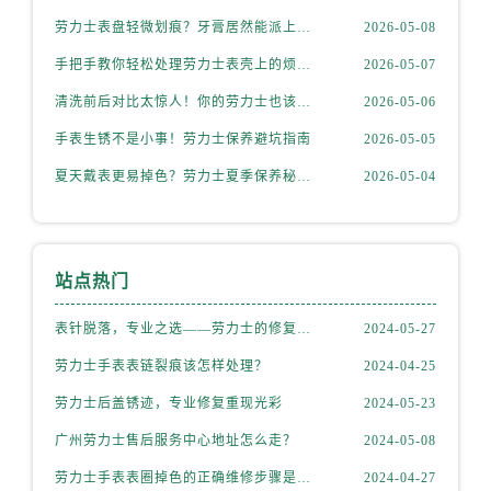
安徽省安庆市迎江区人民路劳力士售后服务中心（需提前预约）
劳力士表盘轻微划痕？牙膏居然能派上大用场！
2026-05-08
安徽省蚌埠市蚌山区淮河路劳力士售后服务中心（需提前预约）
手把手教你轻松处理劳力士表壳上的烦人划痕
2026-05-07
安徽省亳州市谯城区魏武大道劳力士售后服务中心（需提前预约）
安徽省池州市贵池区长江路劳力士售后服务中心（需提前预约）
清洗前后对比太惊人！你的劳力士也该洗个澡了
2026-05-06
安徽省滁州市琅琊区南谯北路劳力士售后服务中心（需提前预约）
手表生锈不是小事！劳力士保养避坑指南
2026-05-05
安徽省阜阳市颍州区颍州北路劳力士售后服务中心（需提前预约）
夏天戴表更易掉色？劳力士夏季保养秘籍公开
2026-05-04
安徽省淮北市相山区淮海路劳力士售后服务中心（需提前预约）
安徽省淮南市田家庵区国庆中路劳力士售后服务中心（需提前预约）
安徽省黄山市屯溪区黄山西路劳力士售后服务中心（需提前预约）
站点热门
安徽省六安市金安区解放中路劳力士售后服务中心（需提前预约）
安徽省马鞍山市雨山区湖南西路劳力士售后服务中心（需提前预约）
表针脱落，专业之选——劳力士的修复之道
2024-05-27
安徽省宿州市埇桥区人民中路劳力士售后服务中心（需提前预约）
劳力士手表表链裂痕该怎样处理？
2024-04-25
安徽省铜陵市铜官区石城大道劳力士售后服务中心（需提前预约）
劳力士后盖锈迹，专业修复重现光彩
2024-05-23
安徽省芜湖市镜湖区中山路步行街劳力士售后服务中心（需提前预约）
安徽省宣城市宣州区叠嶂西路劳力士售后服务中心（需提前预约）
广州劳力士售后服务中心地址怎么走？
2024-05-08
福建省龙岩市新罗区九一南路劳力士售后服务中心（需提前预约）
劳力士手表表圈掉色的正确维修步骤是什么？
2024-04-27