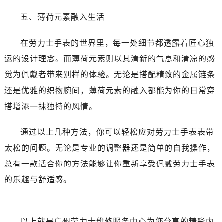
吉林省白山市浑江区浑江大街劳力士售后服务中心（需提前预约）
五、薄荷元素融入生活
吉林省吉林市船营区河南街劳力士售后服务中心（需提前预约）
吉林省辽源市龙山区人民大街劳力士售后服务中心（需提前预约）
在劳力士手表的世界里，每一处细节都透露着匠心独
吉林省梅河口市新华街道梅河大街劳力士售后服务中心（需提前预约）
运的设计理念。而薄荷元素则以其清新的气息和清凉的感
吉林省四平市铁东区紫气大路与南九经街交汇处劳力士售后服务中心（需提前预约）
吉林省松原市宁江区五环大街劳力士售后服务中心（需提前预约）
觉为佩戴者带来别样的体验。无论是搭配精致的金属链条
吉林省通化市东昌区环通乡江南大街劳力士售后服务中心（需提前预约）
还是优雅的织物腕间，薄荷元素的融入都能为你的日常穿
吉林省延边市延吉市解放路劳力士售后服务中心（需提前预约）
搭增添一抹独特的风情。
辽宁省鞍山市铁东区站前街劳力士售后服务中心（需提前预约）
辽宁省本溪市平山区胜利路劳力士售后服务中心（需提前预约）
通过以上几种方法，你可以轻松应对劳力士手表表带
辽宁省朝阳市双塔区新华路劳力士售后服务中心（需提前预约）
太松的问题。无论是专业的调整器还是简单的自我操作，
辽宁省丹东市振兴区七经街劳力士售后服务中心（需提前预约）
总有一款适合你的方法能够让你重新享受佩戴劳力士手表
辽宁省抚顺市新抚区东一路劳力士售后服务中心（需提前预约）
的乐趣与舒适感。
辽宁省阜新市海州区解放大街劳力士售后服务中心（需提前预约）
辽宁省葫芦岛市连山区中央路劳力士售后服务中心（需提前预约）
辽宁省锦州市古塔区中央大街劳力士售后服务中心（需提前预约）
以上就是
广州劳力士维修服务中心
为您分享的精彩内