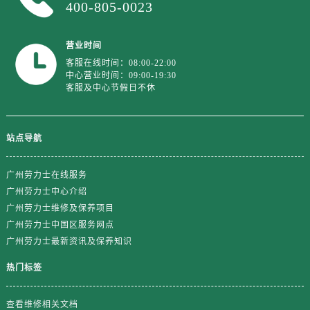
400-805-0023
山东省日照市东港区烟台路劳力士售后服务中心（需提前预约）
山东省泰安市泰山区财源街道泰山大街劳力士售后服务中心（需提前预约）
山东省威海市环翠区新威海路89号振华商厦一楼名表维修劳力士售后服务中心（需提前预约）
营业时间
客服在线时间：08:00-22:00
山东省潍坊市奎文区东风东街劳力士售后服务中心（需提前预约）
中心营业时间：09:00-19:30
山东省枣庄市滕州市北辛路与善国路交叉口劳力士售后服务中心（需提前预约）
客服及中心节假日不休
山东省淄博市张店区金晶大道劳力士售后服务中心（需提前预约）
上海市黄浦区南京东路299号宏伊国际广场写字楼8层806室劳力士售后服务中心（需提前预约）
站点导航
上海市徐汇区虹桥路3号港汇中心2座37层3705室劳力士售后服务中心（需提前预约）
浙江省杭州市上城区钱江路1366号华润大厦A座5层503-5室劳力士售后服务中心（需提前预约）
广州劳力士在线服务
浙江省湖州市吴兴区劳动路劳力士售后服务中心（需提前预约）
广州劳力士中心介绍
浙江省嘉兴市南湖区广益路705号嘉兴世界贸易中心A座13层1304室劳力士售后服务中心（需提前预约）
广州劳力士维修及保养项目
浙江省金华市金东区东市南街777号金华万达广场4号楼22楼2209室劳力士售后服务中心（需提前预约）
广州劳力士中国区服务网点
浙江省丽水市莲都区解放街劳力士售后服务中心（需提前预约）
广州劳力士最新资讯及保养知识
浙江省宁波市江北区大闸南路500号来福士广场办公楼20层2009室劳力士售后服务中心（需提前预约）
热门标签
浙江省衢州市柯城区上街劳力士售后服务中心（需提前预约）
浙江省绍兴市越城区胜利东路379号世茂天际中心写字楼8层805室劳力士售后服务中心（需提前预约）
查看维修相关文档