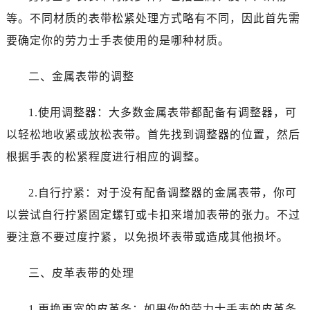
大连市中山区人民路15号国际金融大厦7层G室（需提前预约）
等。不同材质的表带松紧处理方式略有不同，因此首先需
佛山市禅城区季华五路57号万科金融中心C座12层1205室（需提前预约）
要确定你的劳力士手表使用的是哪种材质。
东莞市东城街道鸿福东路1号民盈国贸中心T1写字楼9层907室（需提前预约）
无锡市梁溪区人民中路139号恒隆广场写字楼1座11层1104室（需提前预约）
二、金属表带的调整
南通市崇川区工农路57号圆融广场写字楼16层1603室（需提前预约）
苏州市苏州工业园区星港街199号苏州中心办公楼C座22层08室（需提前预约）
1.使用调整器：大多数金属表带都配备有调整器，可
武汉市江汉区解放大道686号世界贸易大厦38层09室（需提前预约）
以轻松地收紧或放松表带。首先找到调整器的位置，然后
南宁市青秀区金湖路59号地王大厦12楼1224室（需提前预约）
根据手表的松紧程度进行相应的调整。
合肥市蜀山区潜山路111号万象城华润大厦B座12楼03室（需提前预约）
泉州市丰泽区宝洲路729号浦西万达中心写字楼A座7楼709室（需提前预约）
2.自行拧紧：对于没有配备调整器的金属表带，你可
青岛市南区山东路6号华润大厦B座22层04室（需提前预约）
以尝试自行拧紧固定螺钉或卡扣来增加表带的张力。不过
烟台市芝罘区胜利路139号万达金融中心A座907室（需提前预约）
要注意不要过度拧紧，以免损坏表带或造成其他损坏。
长春市朝阳区西安大路727号中银大厦A座(旺进大厦)18层09室（需提前预约）
贵阳市南明区都司高架桥路33号亨特国际金融中心14楼14D（需提前预约）
三、皮革表带的处理
昆明市盘龙区北京路928号同德昆明广场写字楼10层06室（需提前预约）
石家庄市长安区中山东路39号勒泰中心写字楼B座13层07室（需提前预约）
1.更换更宽的皮革条：如果你的劳力士手表的皮革条