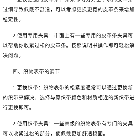
西安市碑林区南关正街88号华侨城长安国际中心E座6楼10室（需提前预约）
过细导致佩戴不舒适，可以考虑更换更宽的皮革条来增加
海口市龙华区金贸东路5号海口华润大厦B座17层1707室（需提前预约）
稳定性。
唐山市路南区新华东道100号万达广场写字楼A座10层1002室（需提前预约）
台州市椒江区东海大道1800号腾达中心东1幢20楼2002室（需提前预约）
2.使用专用夹具：市面上有一些专用的皮革条夹具可
黑龙江省大庆市萨尔图区会战大街劳力士售后服务中心（需提前预约）
以帮助你收紧过松的皮革条。按照说明书操作即可轻松解
黑龙江省鹤岗市向阳区红军路劳力士售后服务中心（需提前预约）
黑龙江省黑河市爱辉区中央街劳力士售后服务中心（需提前预约）
决问题。
黑龙江省鸡西市鸡冠区红军路劳力士售后服务中心（需提前预约）
四、织物表带的调节
黑龙江省佳木斯市向阳区长安路劳力士售后服务中心（需提前预约）
黑龙江省牡丹江市东安区太平路劳力士售后服务中心（需提前预约）
1.更换织带：织物表带的松紧度通常可以通过更换新
黑龙江省七台河市桃山区大同街劳力士售后服务中心（需提前预约）
的织带来解决。选择与原织带颜色和材质相近的新织带进
黑龙江省齐齐哈尔市龙沙区龙华路劳力士售后服务中心（需提前预约）
黑龙江省双鸭山市尖山区新兴大街劳力士售后服务中心（需提前预约）
行更换即可。
黑龙江省绥化市北林区新华街与康庄路交叉口劳力士售后服务中心（需提前预约）
2.使用织带夹具：一些高级的织物表带有专门的夹具
黑龙江省伊春市伊美区通河路劳力士售后服务中心（需提前预约）
吉林省白城市洮北区明仁南街劳力士售后服务中心（需提前预约）
可以收紧过松的部分，使佩戴更加舒适稳固。