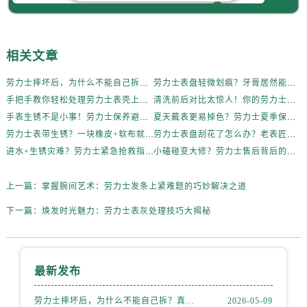
内蒙古自治区乌海市海勃湾区人民南路劳力士售后服务中心（需提前预约）
内蒙古自治区乌兰察布市集宁区恩和大街劳力士售后服务中心（需提前预约）
内蒙古自治区锡林郭勒盟市锡林浩特市光明街与额尔敦路交叉口劳力士售后服务中心（需提前预约）
相关文章
内蒙古自治区兴安盟市乌兰浩特市兴安大街劳力士售后服务中心（需提前预约）
山西省大同市平城区迎宾街劳力士售后服务中心（需提前预约）
劳力士摔坏后，为什么不能自己拆？真相惊人
劳力士表盘轻微划痕？牙膏居然能派上大用场！
手把手教你轻松处理劳力士表壳上的烦人划痕
清洗前后对比太惊人！你的劳力士也该洗个澡了
山西省晋城市城区黄华街劳力士售后服务中心（需提前预约）
手表生锈不是小事！劳力士保养避坑指南
夏天戴表更易掉色？劳力士夏季保养秘籍公开
山西省晋中市榆次区顺城街劳力士售后服务中心（需提前预约）
劳力士表带生锈？一块橡皮+软布就能搞定！
劳力士表盘刮花了怎么办？老表匠私藏技巧大公开
山西省临汾市尧都区解放路劳力士售后服务中心（需提前预约）
进水+生锈灾难？劳力士紧急抢救指南
小磕碰变大修？劳力士售后背后的逻辑解析
山西省吕梁市离石区永宁中路与建设街交叉口劳力士售后服务中心（需提前预约）
山西省朔州市朔城区怡西路与鄯阳西街交汇处劳力士售后服务中心（需提前预约）
上一篇：
掌握腕间艺术：劳力士发条上紧难题的巧妙解决之道
山西省忻州市忻府区和平东街与七一南路交叉口劳力士售后服务中心（需提前预约）
下一篇：
焕发时光魅力：劳力士表灰处理技巧大揭秘
山西省阳泉市郊区平阳东街与新城大道交叉口劳力士售后服务中心（需提前预约）
山西省运城市盐湖区河东街劳力士售后服务中心（需提前预约）
山西省长治市潞州区英雄中路劳力士售后服务中心（需提前预约）
最新发布
山西省太原市迎泽区迎泽街道解放路15号亨得利名表维修授权店3楼劳力士售后服务中心（需提前预约）
天津市和平区赤峰道136号天津国际金融中心26层2603室劳力士售后服务中心（需提前预约）
劳力士摔坏后，为什么不能自己拆？真相惊人
2026-05-09