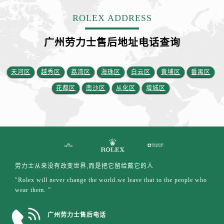
江西省赣州市章贡区文清路劳力士售后服务中心（需提前预约）
ROLEX ADDRESS
江西省吉安市吉州区井冈山大道劳力士售后服务中心（需提前预约）
江西省景德镇市珠山区珠山中路劳力士售后服务中心（需提前预约）
广州劳力士售后地址电话查询
江西省九江市浔阳区浔阳路劳力士售后服务中心（需提前预约）
江西省南昌市红谷滩新区红谷中大道998号绿地双子塔（中央广场）A1座办公楼14层1407室劳力士售后服务中心（需提前预约）
天河区
越秀区
荔湾区
海珠区
白云区
黄埔区
番禺区
江西省萍乡市安源区萍安北大道与康庄路交叉口劳力士售后服务中心（需提前预约）
江西省上饶市信州区滨江西路劳力士售后服务中心（需提前预约）
花都区
南沙区
从化区
增城区
江西省新余市渝水区北湖西路劳力士售后服务中心（需提前预约）
江西省宜春市袁州区中山中路劳力士售后服务中心（需提前预约）
江西省鹰潭市月湖区胜利东路劳力士售后服务中心（需提前预约）
山东省德州市德城区东风中路劳力士售后服务中心（需提前预约）
山东省东营市东营区济南路劳力士售后服务中心（需提前预约）
劳力士从来没有改变世界,而是把它留给戴它的人
山东省济南市历下区经十路11111号华润中心写字楼（万象城）15层1508室劳力士售后服务中心（需提前预约）
"Rolex will never change the world.we leave that to the people who
山东省济宁市任城区太白楼路劳力士售后服务中心（需提前预约）
wear them. ”
山东省莱芜市文化南路8号银座商城名表维修一楼名表维修劳力士售后服务中心（需提前预约）
山东省临沂市兰山区解放路劳力士售后服务中心（需提前预约）
广州劳力士售后电话