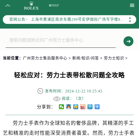
天津市和平区赤峰道136号天津国际金融中心写字楼26层2603室（需提前预约）

上海市徐汇区虹桥路3号港汇中心写字楼2座37层3705室（需提前预约）
▲
官网公告>
上海市黄浦区南京东路299号宏伊国际广场写字楼8层806室（需提前预约）
▼
南京市秦淮区中山南路1号（新街口）南京中心写字楼22层C1-1室（需提前预约）
常州市新北区龙锦路1590号现代传媒中心写字楼5号楼10层1008室（需提前预约）
徐州市鼓楼区淮海东路29号苏宁广场IFC国际金融中心写字楼35层3508室（需提前预约）
扬州市邗江区国展路29号星耀天地写字楼1号楼18层1803室（需提前预约）
当前位置：
广州劳力士售后服务中心
>
新闻/知识/问答
>
劳力士知识
>
盐城市盐都区世纪大道5号盐城金融城写字楼1号楼16层1604室（需提前预约）
泰州市海陵区永定东路399号置地商务中心东塔写字楼（华润万象城）17层1706室（需提前预约）
轻松应对：劳力士表带松散问题全攻略
宁波市江北区大闸南路500号来福士广场办公楼20层2009室（需提前预约）
杭州市上城区钱江路1366号华润大厦写字楼A座5层503-5室（需提前预约）
发布时间：2024-12-22 10:25:45
金华市金东区东市南街777号金华万达广场写字楼4号楼22层2209室（需提前预约）
阅读：（
次）
绍兴市越城区胜利东路379号世茂天际中心写字楼8层805室（需提前预约）
分享到：
嘉兴市南湖区广益路705号嘉兴世界贸易中心写字楼A座13层1304室（需提前预约）
劳力士手表作为全球知名的奢侈品牌，其精湛的手工
南昌市红谷滩新区红谷中大道998号绿地双子塔（中央广场）A1座办公楼14层07室（需提前预约）
艺和精准的走时性能深受消费者喜爱。然而，劳力士手表
济南市历下区经十路11111号华润中心写字楼（万象城）15层1508室（需提前预约）