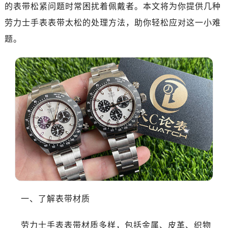
广州市天河区天河路230号万菱汇国际中心写字楼A塔7层704室（需提前预约）
的表带松紧问题时常困扰着佩戴者。本文将为你提供几种
广州市越秀区环市东路371-375号世界贸易中心大厦南塔写字楼15层07室（需提前预约）
劳力士手表表带太松的处理方法，助你轻松应对这一小难
深圳市罗湖区深南东路5001号华润大厦写字楼17层1701室（需提前预约）
题。
惠州市惠城区江北文昌一路7号华贸大厦写字楼1座30层05室（需提前预约）
厦门市思明区湖滨东路95号华润大厦写字楼B座11层1104室（需提前预约）
福州市鼓楼区五四路128-1号恒力城写字楼15层03室（需提前预约）
成都市锦江区人民东路6号SAC东原中心写字楼24层2406B室（需提前预约）
重庆市江北区观音桥步行街2号融恒时代广场写字楼9层902室（需提前预约）
长沙市芙蓉区定王台街道建湘路393号世茂环球金融中心写字楼（芙蓉广场）10层13室（需提前预约）
郑州市二七区铭功路10号华润大厦写字楼29层2905室（需提前预约）
太原市迎泽区解放路15号亨得利名表服务中心（品牌授权店）3层整层（需提前预约）
沈阳市沈河区中街路137号亨得利名表服务中心（品牌授权店）1层整层（需提前预约）
沈阳市沈河区中街路83号亨得利名表服务中心（品牌授权店）1层整层（需提前预约）
乌鲁木齐市天山区红山路26号时代广场（CCMALL）C座17层17-B（需提前预约）
一、了解表带材质
温州市鹿城区锦绣路1067号置信广场10层1015室（需提前预约）
哈尔滨市道里区友谊西路600号富力中心T2座写字楼29层03室（需提前预约，营业时间：8:30-18:30）
劳力士手表表带材质多样，包括金属、皮革、织物